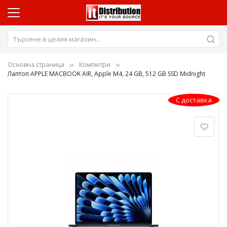
Основна страница
Компютри
Лаптоп APPLE MACBOOK AIR, Apple M4, 24 GB, 512 GB SSD Midnight
Преминете
С доставка
към
края
на
галерията
на
изображенията