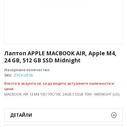
Преминете
към
Лаптоп APPLE MACBOOK AIR, Apple M4,
началото
24 GB, 512 GB SSD Midnight
на
галерия
Изчерпано количество
със
SKU
Z1CX-US16
снимки
Влезте в акаунта си, за да видите актуалните наличности и
цени.
MACBOOK AIR 13 M4 10C/10C/16C 24GB 512GB 70W - MIDNIGHT (US)
ДЕТАЙЛИ