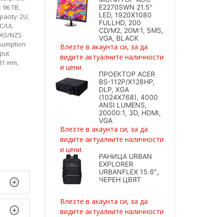
 96 TB,
E2270SWN 21.5"
LED, 1920X1080
pacity: 2U,
FULLHD, 200
EC/UL
CD/M2, 20M:1, 5MS,
M AS/NZS
VGA, BLACK
nsumption
Влезте в акаунта си, за да
nput
видите актуалните наличности
681 mm,
и цени.
ПРОЕКТОР ACER
BS-112P/X128HP,
DLP, XGA
(1024X768), 4000
ANSI LUMENS,
20000:1, 3D, HDMI,
VGA
Влезте в акаунта си, за да
видите актуалните наличности
и цени.
РАНИЦА URBAN
EXPLORER
URBANFLEX 15.6″,
ЧЕРЕН ЦВЯТ
Влезте в акаунта си, за да
видите актуалните наличности