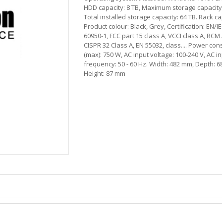
HDD capacity: 8 TB, Maximum storage capacity:
Total installed storage capacity: 64 TB. Rack ca
Product colour: Black, Grey, Certification: EN/I
60950-1, FCC part 15 class A, VCCI class A, RC
CISPR 32 Class A, EN 55032, class.... Power co
(max): 750 W, AC input voltage: 100-240 V, AC i
frequency: 50 - 60 Hz. Width: 482 mm, Depth: 
Height: 87 mm