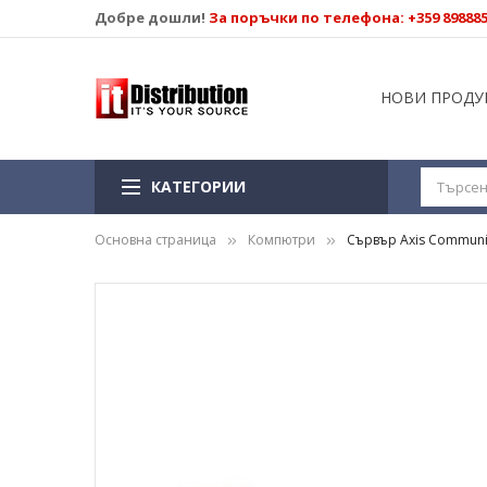
Добре дошли!
За поръчки по телефона: +359 89888
НОВИ ПРОДУ
КАТЕГОРИИ
Основна страница
Компютри
Сървър Axis Communica
Преминете
към
края
на
галерията
на
изображенията