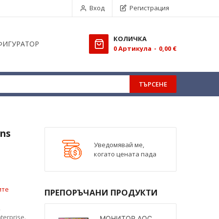
Вход
Регистрация
КОЛИЧКА
ФИГУРАТОР
0
Aртикула
0,00 €
ТЪРСЕНЕ
ns
Уведомявай ме,
когато цената пада
ите
ПРЕПОРЪЧАНИ ПРОДУКТИ
,
terprise.
МОНИТОР AOC