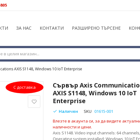
5805
КТИ
ЗА НАС
КОНТАКТИ
РАЗШИРЕНО ТЪРСЕНЕ
КОН
tions AXIS S1148, Windows 10 IoT Enterprise
Сървър Axis Communicatio
С доставка
AXIS S1148, Windows 10 IoT
Enterprise
Наличен
SKU
01615-001
Влезте в акаунта си, за да видите актуалн
наличности и цени.
Axis S1148. Video input channels: 64 channels
Operating system installed: Windows 10 IoT En