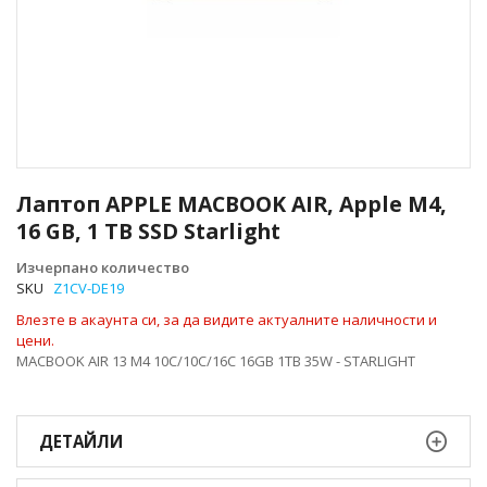
Преминете
към
Лаптоп APPLE MACBOOK AIR, Apple M4,
началото
16 GB, 1 TB SSD Starlight
на
галерия
Изчерпано количество
със
SKU
Z1CV-DE19
снимки
Влезте в акаунта си, за да видите актуалните наличности и
цени.
MACBOOK AIR 13 M4 10C/10C/16C 16GB 1TB 35W - STARLIGHT
ДЕТАЙЛИ