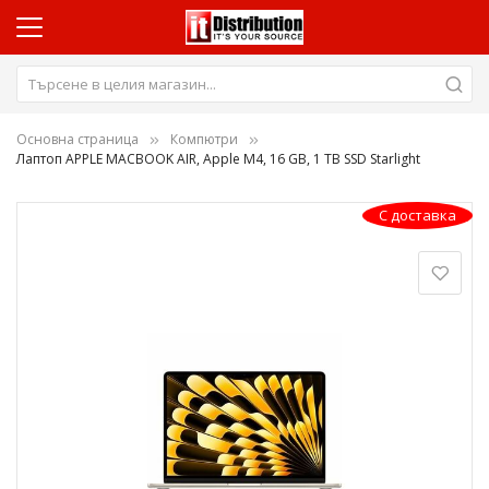
Основна страница
Компютри
Лаптоп APPLE MACBOOK AIR, Apple M4, 16 GB, 1 TB SSD Starlight
Преминете
С доставка
към
края
на
галерията
на
изображенията