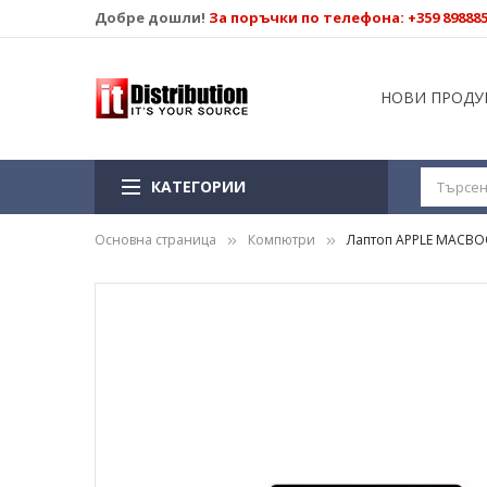
Добре дошли!
За поръчки по телефона: +359 89888
НОВИ ПРОДУ
КАТЕГОРИИ
Основна страница
Компютри
Лаптоп APPLE MACBOOK 
Преминете
към
края
на
галерията
на
изображенията