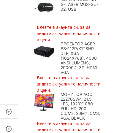
G-LASER MUS-GU-
02, USB
Влезте в акаунта си, за да
видите актуалните наличности
и цени.
ПРОЕКТОР ACER
BS-112P/X128HP,
DLP, XGA
(1024X768), 4000
ANSI LUMENS,
20000:1, 3D, HDMI,
VGA
Влезте в акаунта си, за да
видите актуалните наличности
и цени.
МОНИТОР AOC
E2270SWN 21.5"
LED, 1920X1080
FULLHD, 200
CD/M2, 20M:1, 5MS,
VGA, BLACK
Влезте в акаунта си, за да
видите актуалните наличности