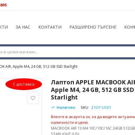
5805
КТИ
ЗА НАС
КОНТАКТИ
РАЗШИРЕНО ТЪРСЕНЕ
КОН
AIR, Apple M4, 24 GB, 512 GB SSD Starlight
Лаптоп APPLE MACBOOK AI
С доставка
Apple M4, 24 GB, 512 GB SSD
Starlight
Наличен
SKU
Z1GT-US01
Влезте в акаунта си, за да видите актуалн
наличности и цени.
MACBOOK AIR 13 M4 10C/10C/16C 24GB 512GB
STARLIGHT (US)