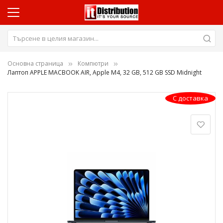
Основна страница
Компютри
Лаптоп APPLE MACBOOK AIR, Apple M4, 32 GB, 512 GB SSD Midnight
Преминете
С доставка
към
края
на
галерията
на
изображенията