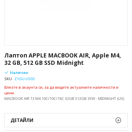
Преминете
към
Лаптоп APPLE MACBOOK AIR, Apple M4,
началото
32 GB, 512 GB SSD Midnight
на
галерия
Наличен
със
SKU
Z1GU-US03
снимки
Влезте в акаунта си, за да видите актуалните наличности и
цени.
MACBOOK AIR 13 M4 10C/10C/16C 32GB 512GB 35W - MIDNIGHT (US)
ДЕТАЙЛИ