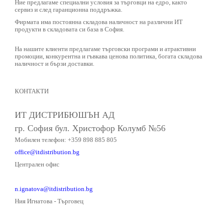
Ние предлагаме специални условия за търговци на едро, както
сервиз и след гаранционна поддръжка.
Фирмата има постоянна складова наличност на различни ИТ
продукти в складовата си база в София.
На нашите клиенти предлагаме търговски програми и атрактивни
промоции, конкурентна и гъвкава ценова политика, богата складова
наличност и бързи доставки.
КОНТАКТИ
ИТ ДИСТРИБЮШЪН АД
гр. София бул. Христофор Колумб №56
Мобилен телефон: +359 898 885 805
office@itdistribution.bg
Централен офис
n.ignatova@itdistribution.bg
Ния Игнатова - Търговец