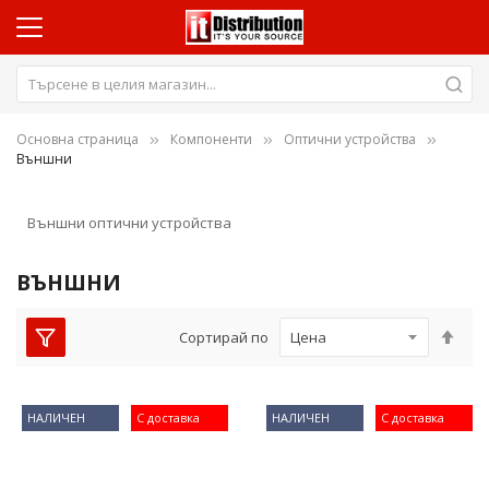
Основна страница
Компоненти
Оптични устройства
Външни
Външни оптични устройства
ВЪНШНИ
Нас
Сортирай по
низ
пос
НАЛИЧЕН
С доставка
НАЛИЧЕН
С доставка