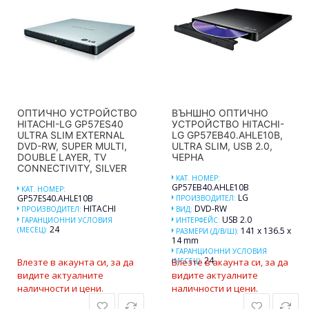
ОПТИЧНО УСТРОЙСТВО
ВЪНШНО ОПТИЧНО
HITACHI-LG GP57ES40
УСТРОЙСТВО HITACHI-
ULTRA SLIM EXTERNAL
LG GP57EB40.AHLE10B,
DVD-RW, SUPER MULTI,
ULTRA SLIM, USB 2.0,
DOUBLE LAYER, TV
ЧЕРНА
CONNECTIVITY, SILVER
КАТ. НОМЕР:
GP57EB40.AHLE10B
КАТ. НОМЕР:
LG
GP57ES40.AHLE10B
ПРОИЗВОДИТЕЛ:
HITACHI
DVD-RW
ПРОИЗВОДИТЕЛ:
ВИД:
USB 2.0
ГАРАНЦИОННИ УСЛОВИЯ
ИНТЕРФЕЙС:
24
(МЕСЕЦ):
141 x 136.5 x
РАЗМЕРИ (Д/В/Ш):
14 mm
ГАРАНЦИОННИ УСЛОВИЯ
24
Влезте в акаунта си, за да
(МЕСЕЦ):
Влезте в акаунта си, за да
видите актуалните
видите актуалните
наличности и цени.
наличности и цени.