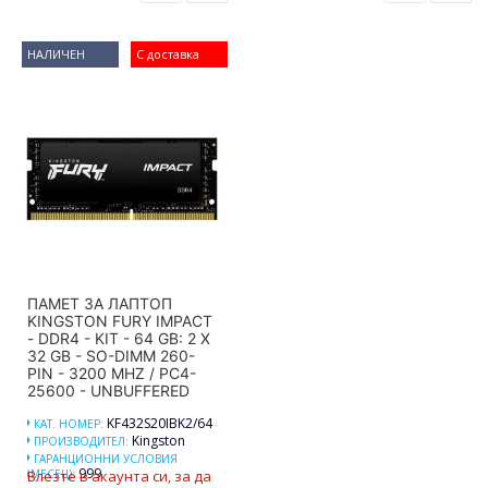
НАЛИЧЕН
С доставка
ПАМЕТ ЗА ЛАПТОП
KINGSTON FURY IMPACT
- DDR4 - KIT - 64 GB: 2 X
32 GB - SO-DIMM 260-
PIN - 3200 MHZ / PC4-
25600 - UNBUFFERED
KF432S20IBK2/64
КАТ. НОМЕР:
Kingston
ПРОИЗВОДИТЕЛ:
ГАРАНЦИОННИ УСЛОВИЯ
999
(МЕСЕЦ):
Влезте в акаунта си, за да