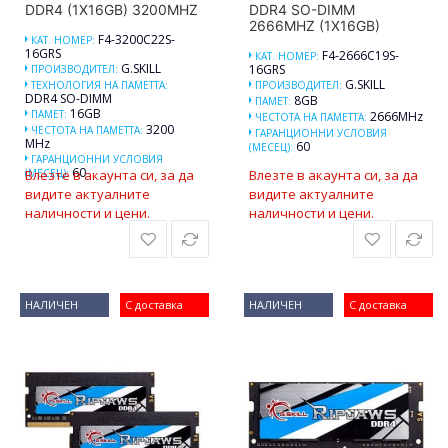
DDR4 (1X16GB) 3200MHZ
DDR4 SO-DIMM
2666MHZ (1X16GB)
F4-3200C22S-
КАТ. НОМЕР:
16GRS
F4-2666C19S-
КАТ. НОМЕР:
G.SKILL
16GRS
ПРОИЗВОДИТЕЛ:
G.SKILL
ТЕХНОЛОГИЯ НА ПАМЕТТА:
ПРОИЗВОДИТЕЛ:
DDR4 SO-DIMM
8GB
ПАМЕТ:
16GB
ПАМЕТ:
2666MHz
ЧЕСТОТА НА ПАМЕТТА:
3200
ЧЕСТОТА НА ПАМЕТТА:
ГАРАНЦИОННИ УСЛОВИЯ
MHz
60
(МЕСЕЦ):
ГАРАНЦИОННИ УСЛОВИЯ
60
(МЕСЕЦ):
Влезте в акаунта си, за да
Влезте в акаунта си, за да
видите актуалните
видите актуалните
наличности и цени.
наличности и цени.
НАЛИЧЕН
С доставка
НАЛИЧЕН
С доставка