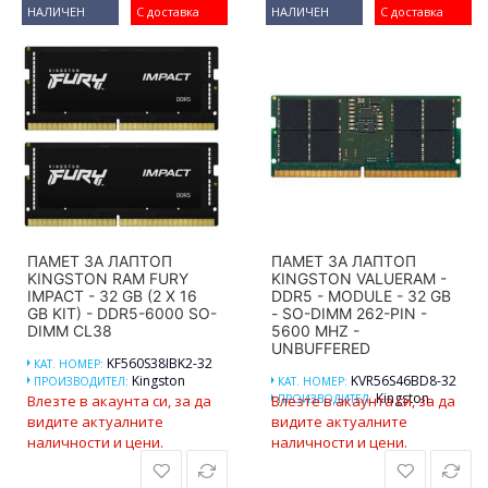
НАЛИЧЕН
С доставка
НАЛИЧЕН
С доставка
ПАМЕТ ЗА ЛАПТОП
ПАМЕТ ЗА ЛАПТОП
KINGSTON RAM FURY
KINGSTON VALUERAM -
IMPACT - 32 GB (2 X 16
DDR5 - MODULE - 32 GB
GB KIT) - DDR5-6000 SO-
- SO-DIMM 262-PIN -
DIMM CL38
5600 MHZ -
UNBUFFERED
KF560S38IBK2-32
КАТ. НОМЕР:
Kingston
KVR56S46BD8-32
ПРОИЗВОДИТЕЛ:
КАТ. НОМЕР:
Kingston
Влезте в акаунта си, за да
Влезте в акаунта си, за да
ПРОИЗВОДИТЕЛ:
видите актуалните
видите актуалните
наличности и цени.
наличности и цени.