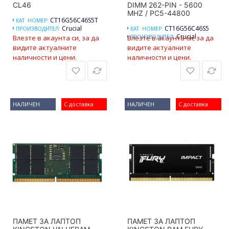
CL46
DIMM 262-PIN - 5600
MHZ / PC5-44800
CT16G56C46S5T
КАТ. НОМЕР:
Crucial
CT16G56C46S5
ПРОИЗВОДИТЕЛ:
КАТ. НОМЕР:
Crucial
Влезте в акаунта си, за да
Влезте в акаунта си, за да
ПРОИЗВОДИТЕЛ:
видите актуалните
видите актуалните
наличности и цени.
наличности и цени.
НАЛИЧЕН
С доставка
НАЛИЧЕН
С доставка
ПАМЕТ ЗА ЛАПТОП
ПАМЕТ ЗА ЛАПТОП