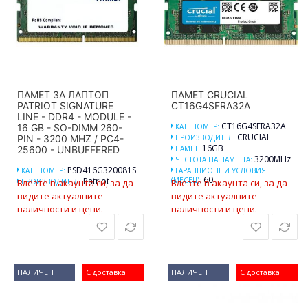
ПАМЕТ ЗА ЛАПТОП
ПАМЕТ CRUCIAL
PATRIOT SIGNATURE
CT16G4SFRA32A
LINE - DDR4 - MODULE -
CT16G4SFRA32A
16 GB - SO-DIMM 260-
КАТ. НОМЕР:
CRUCIAL
PIN - 3200 MHZ / PC4-
ПРОИЗВОДИТЕЛ:
16GB
25600 - UNBUFFERED
ПАМЕТ:
3200MHz
ЧЕСТОТА НА ПАМЕТТА:
PSD416G320081S
КАТ. НОМЕР:
ГАРАНЦИОННИ УСЛОВИЯ
60
Patriot
(МЕСЕЦ):
Влезте в акаунта си, за да
ПРОИЗВОДИТЕЛ:
Влезте в акаунта си, за да
видите актуалните
видите актуалните
наличности и цени.
наличности и цени.
НАЛИЧЕН
С доставка
НАЛИЧЕН
С доставка