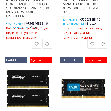
KINGSTON VALUERAM -
KINGSTON RAM FURY
DDR5 - MODULE - 16 GB -
IMPACT XMP - 16 GB -
SO-DIMM 262-PIN - 5600
DDR5-6000 SO-DIMM
MHZ / PC5-44800 -
CL38
UNBUFFERED
KF560S38IB-16
КАТ. НОМЕР:
KVR56S46BS8-16
Kingston
КАТ. НОМЕР:
ПРОИЗВОДИТЕЛ:
Kingston
Влезте в акаунта си, за да
ПРОИЗВОДИТЕЛ:
Влезте в акаунта си, за да
видите актуалните
видите актуалните
наличности и цени.
наличности и цени.
НАЛИЧЕН
С доставка
НАЛИЧЕН
С доставка