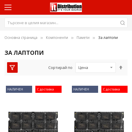
Основна страница
Компоненти
Памети
За лаптопи
ЗА ЛАПТОПИ
Нас
Сортирай по
низ
пос
НАЛИЧЕН
С доставка
НАЛИЧЕН
С доставка