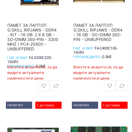
ПАМЕТ ЗА ЛАПТОП
ПАМЕТ ЗА ЛАПТОП
G.SKILL RIPJAWS - DDR4
G.SKILL RIPJAWS - DDR4
- KIT - 16 GB: 2 X 8 GB -
- 16 GB - SO-DIMM 260-
SO-DIMM 260-PIN - 3200
PIN - UNBUFFERED
MHZ / PC4-25600 -
F4-2400C16S-
UNBUFFERED
КАТ. НОМЕР:
16GRS
G.Skill
ПРОИЗВОДИТЕЛ:
F4-3200C22D-
КАТ. НОМЕР:
16GRS
G.Skill
Влезте в акаунта си, за да
ПРОИЗВОДИТЕЛ:
Влезте в акаунта си, за да
видите актуалните
видите актуалните
наличности и цени.
наличности и цени.
НАЛИЧЕН
С доставка
НАЛИЧЕН
С доставка