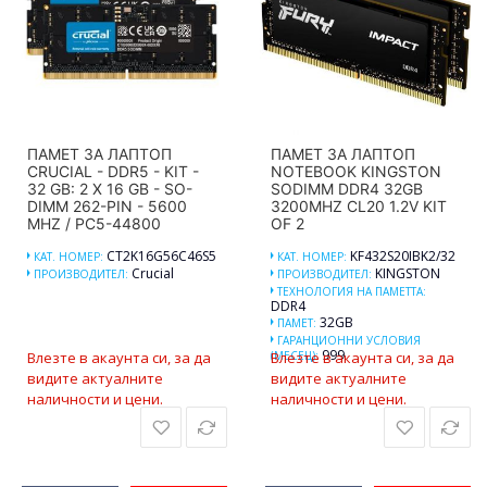
ПАМЕТ ЗА ЛАПТОП
ПАМЕТ ЗА ЛАПТОП
CRUCIAL - DDR5 - KIT -
NOTEBOOK KINGSTON
32 GB: 2 X 16 GB - SO-
SODIMM DDR4 32GB
DIMM 262-PIN - 5600
3200MHZ CL20 1.2V KIT
MHZ / PC5-44800
OF 2
CT2K16G56C46S5
KF432S20IBK2/32
КАТ. НОМЕР:
КАТ. НОМЕР:
Crucial
KINGSTON
ПРОИЗВОДИТЕЛ:
ПРОИЗВОДИТЕЛ:
ТЕХНОЛОГИЯ НА ПАМЕТТА:
DDR4
32GB
ПАМЕТ:
ГАРАНЦИОННИ УСЛОВИЯ
999
Влезте в акаунта си, за да
(МЕСЕЦ):
Влезте в акаунта си, за да
видите актуалните
видите актуалните
наличности и цени.
наличности и цени.