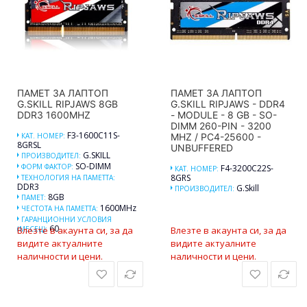
ПАМЕТ ЗА ЛАПТОП
ПАМЕТ ЗА ЛАПТОП
G.SKILL RIPJAWS 8GB
G.SKILL RIPJAWS - DDR4
DDR3 1600MHZ
- MODULE - 8 GB - SO-
DIMM 260-PIN - 3200
F3-1600C11S-
КАТ. НОМЕР:
MHZ / PC4-25600 -
8GRSL
UNBUFFERED
G.SKILL
ПРОИЗВОДИТЕЛ:
SO-DIMM
ФОРМ ФАКТОР:
F4-3200C22S-
КАТ. НОМЕР:
8GRS
ТЕХНОЛОГИЯ НА ПАМЕТТА:
DDR3
G.Skill
ПРОИЗВОДИТЕЛ:
8GB
ПАМЕТ:
1600MHz
ЧЕСТОТА НА ПАМЕТТА:
ГАРАНЦИОННИ УСЛОВИЯ
60
(МЕСЕЦ):
Влезте в акаунта си, за да
Влезте в акаунта си, за да
видите актуалните
видите актуалните
наличности и цени.
наличности и цени.