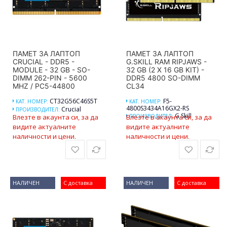
ПАМЕТ ЗА ЛАПТОП
ПАМЕТ ЗА ЛАПТОП
CRUCIAL - DDR5 -
G.SKILL RAM RIPJAWS -
MODULE - 32 GB - SO-
32 GB (2 X 16 GB KIT) -
DIMM 262-PIN - 5600
DDR5 4800 SO-DIMM
MHZ / PC5-44800
CL34
CT32G56C46S5T
F5-
КАТ. НОМЕР:
КАТ. НОМЕР:
4800S3434A16GX2-RS
Crucial
ПРОИЗВОДИТЕЛ:
G.Skill
Влезте в акаунта си, за да
Влезте в акаунта си, за да
ПРОИЗВОДИТЕЛ:
видите актуалните
видите актуалните
наличности и цени.
наличности и цени.
НАЛИЧЕН
С доставка
НАЛИЧЕН
С доставка