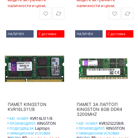
наличности и цени.
наличности и цени.
НАЛИЧЕН
С доставка
НАЛИЧЕН
С доставка
ПАМЕТ KINGSTON
ПАМЕТ ЗА ЛАПТОП
KVR16LS11/8
KINGSTON 8GB DDR4
3200MHZ
KVR16LS11/8
КАТ. НОМЕР:
KINGSTON
KVR32S22S8/8
ПРОИЗВОДИТЕЛ:
КАТ. НОМЕР:
Laptops
KINGSTON
ПОДХОДЯЩ ЗА:
ПРОИЗВОДИТЕЛ:
ГАРАНЦИОННИ УСЛОВИЯ
ГАРАНЦИОННИ УСЛОВИЯ
60
36
(МЕСЕЦ):
(МЕСЕЦ):