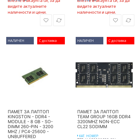
Влезте в акаунта си, за да
Влезте в акаунта си, за да
видите актуалните
видите актуалните
наличности и цени.
наличности и цени.
НАЛИЧЕН
С доставка
НАЛИЧЕН
С доставка
ПАМЕТ ЗА ЛАПТОП
ПАМЕТ ЗА ЛАПТОП
KINGSTON - DDR4 -
TEAM GROUP 16GB DDR4
MODULE - 8 GB - SO-
3200MHZ NON-ECC
DIMM 260-PIN - 3200
CL22 SODIMM
MHZ / PC4-25600 -
UNBUFFERED
КАТ. НОМЕР: