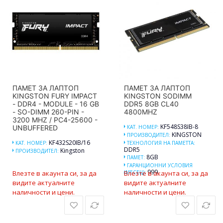
ПАМЕТ ЗА ЛАПТОП
ПАМЕТ ЗА ЛАПТОП
KINGSTON FURY IMPACT
KINGSTON SODIMM
- DDR4 - MODULE - 16 GB
DDR5 8GB CL40
- SO-DIMM 260-PIN -
4800MHZ
3200 MHZ / PC4-25600 -
KF548S38IB-8
UNBUFFERED
КАТ. НОМЕР:
KINGSTON
ПРОИЗВОДИТЕЛ:
KF432S20IB/16
КАТ. НОМЕР:
ТЕХНОЛОГИЯ НА ПАМЕТТА:
DDR5
Kingston
ПРОИЗВОДИТЕЛ:
8GB
ПАМЕТ:
ГАРАНЦИОННИ УСЛОВИЯ
999
Влезте в акаунта си, за да
(МЕСЕЦ):
Влезте в акаунта си, за да
видите актуалните
видите актуалните
наличности и цени.
наличности и цени.