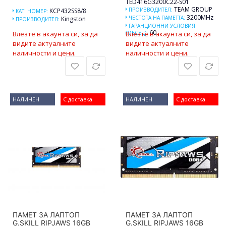
TED416G3200C22-S01
TEAM GROUP
ПРОИЗВОДИТЕЛ:
KCP432SS8/8
КАТ. НОМЕР:
3200MHz
ЧЕСТОТА НА ПАМЕТТА:
Kingston
ПРОИЗВОДИТЕЛ:
ГАРАНЦИОННИ УСЛОВИЯ
60
Влезте в акаунта си, за да
(МЕСЕЦ):
Влезте в акаунта си, за да
видите актуалните
видите актуалните
наличности и цени.
наличности и цени.
НАЛИЧЕН
С доставка
НАЛИЧЕН
С доставка
ПАМЕТ ЗА ЛАПТОП
ПАМЕТ ЗА ЛАПТОП
G.SKILL RIPJAWS 16GB
G.SKILL RIPJAWS 16GB