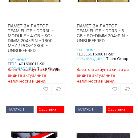
ПАМЕТ ЗА ЛАПТОП
ПАМЕТ ЗА ЛАПТОП
TEAM ELITE - DDR3L -
TEAM ELITE - DDR3 - 8
MODULE - 4 GB - SO-
GB - SO-DIMM 204-PIN -
DIMM 204-PIN - 1600
UNBUFFERED
MHZ / PC3-12800 -
UNBUFFERED
КАТ. НОМЕР:
TED3L8G1600C11-S01
Team Group
ПРОИЗВОДИТЕЛ:
КАТ. НОМЕР:
TED3L4G1600C11-S01
Team Group
Влезте в акаунта си, за да
ПРОИЗВОДИТЕЛ:
Влезте в акаунта си, за да
видите актуалните
видите актуалните
наличности и цени.
наличности и цени.
НАЛИЧЕН
С доставка
НАЛИЧЕН
С доставка