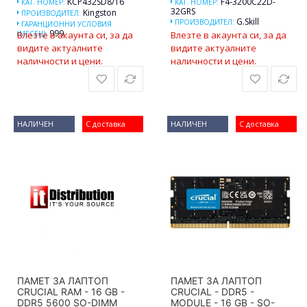
KCP432SD8/16
F4-3200C22D-
КАТ. НОМЕР:
КАТ. НОМЕР:
32GRS
Kingston
ПРОИЗВОДИТЕЛ:
G.Skill
ПРОИЗВОДИТЕЛ:
ГАРАНЦИОННИ УСЛОВИЯ
999
(МЕСЕЦ):
Влезте в акаунта си, за да
Влезте в акаунта си, за да
видите актуалните
видите актуалните
наличности и цени.
наличности и цени.
НАЛИЧЕН
С доставка
НАЛИЧЕН
С доставка
ПАМЕТ ЗА ЛАПТОП
ПАМЕТ ЗА ЛАПТОП
CRUCIAL RAM - 16 GB -
CRUCIAL - DDR5 -
DDR5 5600 SO-DIMM
MODULE - 16 GB - SO-