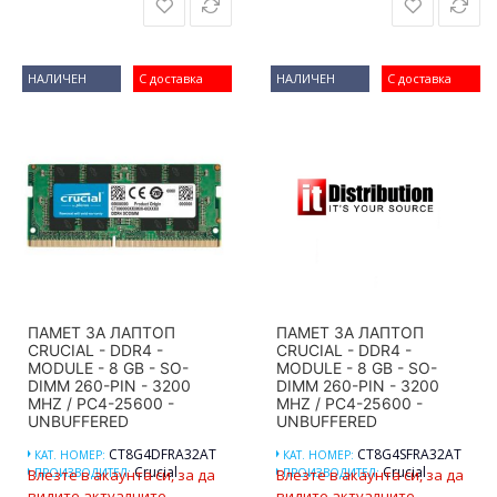
НАЛИЧЕН
С доставка
НАЛИЧЕН
С доставка
ПАМЕТ ЗА ЛАПТОП
ПАМЕТ ЗА ЛАПТОП
CRUCIAL - DDR4 -
CRUCIAL - DDR4 -
MODULE - 8 GB - SO-
MODULE - 8 GB - SO-
DIMM 260-PIN - 3200
DIMM 260-PIN - 3200
MHZ / PC4-25600 -
MHZ / PC4-25600 -
UNBUFFERED
UNBUFFERED
CT8G4DFRA32AT
CT8G4SFRA32AT
КАТ. НОМЕР:
КАТ. НОМЕР:
Crucial
Crucial
Влезте в акаунта си, за да
ПРОИЗВОДИТЕЛ:
Влезте в акаунта си, за да
ПРОИЗВОДИТЕЛ:
видите актуалните
видите актуалните