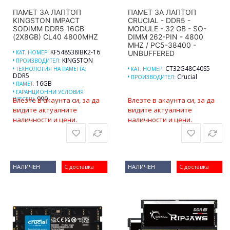
ПАМЕТ ЗА ЛАПТОП
ПАМЕТ ЗА ЛАПТОП
KINGSTON IMPACT
CRUCIAL - DDR5 -
SODIMM DDR5 16GB
MODULE - 32 GB - SO-
(2X8GB) CL40 4800MHZ
DIMM 262-PIN - 4800
MHZ / PC5-38400 -
KF548S38IBK2-16
КАТ. НОМЕР:
UNBUFFERED
KINGSTON
ПРОИЗВОДИТЕЛ:
CT32G48C40S5
ТЕХНОЛОГИЯ НА ПАМЕТТА:
КАТ. НОМЕР:
DDR5
Crucial
ПРОИЗВОДИТЕЛ:
16GB
ПАМЕТ:
ГАРАНЦИОННИ УСЛОВИЯ
999
(МЕСЕЦ):
Влезте в акаунта си, за да
Влезте в акаунта си, за да
видите актуалните
видите актуалните
наличности и цени.
наличности и цени.
НАЛИЧЕН
С доставка
НАЛИЧЕН
С доставка