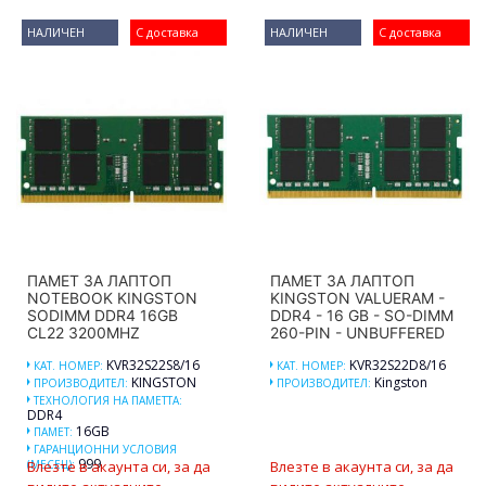
НАЛИЧЕН
С доставка
НАЛИЧЕН
С доставка
ПАМЕТ ЗА ЛАПТОП
ПАМЕТ ЗА ЛАПТОП
NOTEBOOK KINGSTON
KINGSTON VALUERAM -
SODIMM DDR4 16GB
DDR4 - 16 GB - SO-DIMM
CL22 3200MHZ
260-PIN - UNBUFFERED
KVR32S22S8/16
KVR32S22D8/16
КАТ. НОМЕР:
КАТ. НОМЕР:
KINGSTON
Kingston
ПРОИЗВОДИТЕЛ:
ПРОИЗВОДИТЕЛ:
ТЕХНОЛОГИЯ НА ПАМЕТТА:
DDR4
16GB
ПАМЕТ:
ГАРАНЦИОННИ УСЛОВИЯ
999
(МЕСЕЦ):
Влезте в акаунта си, за да
Влезте в акаунта си, за да