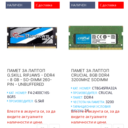
НАЛИЧЕН
С доставка
НАЛИЧЕН
С доставка
ПАМЕТ ЗА ЛАПТОП
ПАМЕТ ЗА ЛАПТОП
G.SKILL RIPJAWS - DDR4
CRUCIAL 8GB DDR4
- 8 GB - SO-DIMM 260-
3200MHZ SODIMM
PIN - UNBUFFERED
CT8G4SFRA32A
КАТ. НОМЕР:
F4-2400C16S-
CRUCIAL
КАТ. НОМЕР:
ПРОИЗВОДИТЕЛ:
8GRS
DDR4
ПАМЕТ:
G.Skill
ПРОИЗВОДИТЕЛ:
3200
ЧЕСТОТА НА ПАМЕТТА:
ГАРАНЦИОННИ УСЛОВИЯ
24
Влезте в акаунта си, за да
(МЕСЕЦ):
Влезте в акаунта си, за да
видите актуалните
видите актуалните
наличности и цени.
наличности и цени.