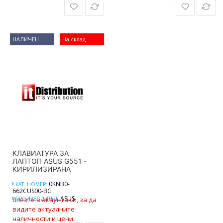
НАЛИЧЕН
На склад
КЛАВИАТУРА ЗА
ЛАПТОП ASUS G551 -
КИРИЛИЗИРАНА
0KNB0-
КАТ. НОМЕР:
662CUS00-BG
ASUS
Влезте в акаунта си, за да
ПРОИЗВОДИТЕЛ:
видите актуалните
наличности и цени.