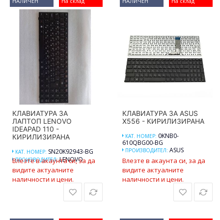
НАЛИЧЕН
На склад
НАЛИЧЕН
На склад
КЛАВИАТУРА ЗА
КЛАВИАТУРА ЗА ASUS
ЛАПТОП LENOVO
X556 - КИРИЛИЗИРАНА
IDEAPAD 110 -
0KNB0-
КИРИЛИЗИРАНА
КАТ. НОМЕР:
610QBG00-BG
ASUS
ПРОИЗВОДИТЕЛ:
SN20K92943-BG
КАТ. НОМЕР:
LENOVO
Влезте в акаунта си, за да
ПРОИЗВОДИТЕЛ:
Влезте в акаунта си, за да
видите актуалните
видите актуалните
наличности и цени.
наличности и цени.