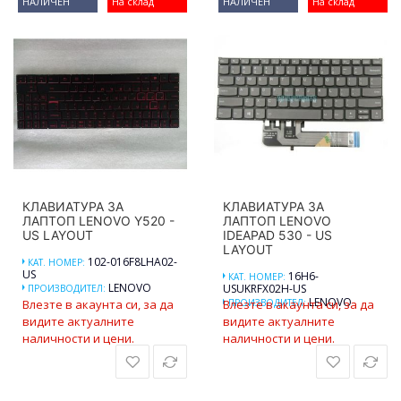
НАЛИЧЕН
На склад
НАЛИЧЕН
На склад
КЛАВИАТУРА ЗА
КЛАВИАТУРА ЗА
ЛАПТОП LENOVO Y520 -
ЛАПТОП LENOVO
US LAYOUT
IDEAPAD 530 - US
LAYOUT
102-016F8LHA02-
КАТ. НОМЕР:
US
16H6-
КАТ. НОМЕР:
LENOVO
USUKRFX02H-US
ПРОИЗВОДИТЕЛ:
LENOVO
Влезте в акаунта си, за да
Влезте в акаунта си, за да
ПРОИЗВОДИТЕЛ:
видите актуалните
видите актуалните
наличности и цени.
наличности и цени.