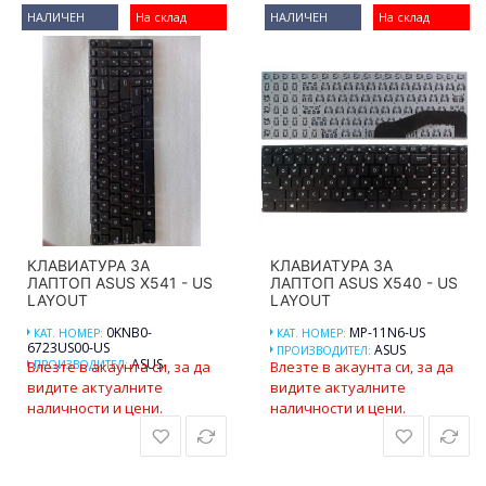
НАЛИЧЕН
На склад
НАЛИЧЕН
На склад
КЛАВИАТУРА ЗА
КЛАВИАТУРА ЗА
ЛАПТОП ASUS X541 - US
ЛАПТОП ASUS X540 - US
LAYOUT
LAYOUT
0KNB0-
MP-11N6-US
КАТ. НОМЕР:
КАТ. НОМЕР:
6723US00-US
ASUS
ПРОИЗВОДИТЕЛ:
ASUS
Влезте в акаунта си, за да
ПРОИЗВОДИТЕЛ:
Влезте в акаунта си, за да
видите актуалните
видите актуалните
наличности и цени.
наличности и цени.