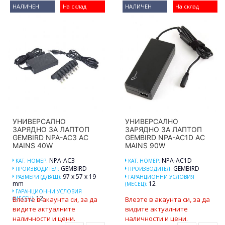
НАЛИЧЕН
На склад
НАЛИЧЕН
На склад
УНИВЕРСАЛНО
УНИВЕРСАЛНО
ЗАРЯДНО ЗА ЛАПТОП
ЗАРЯДНО ЗА ЛАПТОП
GEMBIRD NPA-AC3 AC
GEMBIRD NPA-AC1D AC
MAINS 40W
MAINS 90W
NPA-AC3
NPA-AC1D
КАТ. НОМЕР:
КАТ. НОМЕР:
GEMBIRD
GEMBIRD
ПРОИЗВОДИТЕЛ:
ПРОИЗВОДИТЕЛ:
97 x 57 x 19
РАЗМЕРИ (Д/В/Ш):
ГАРАНЦИОННИ УСЛОВИЯ
mm
12
(МЕСЕЦ):
ГАРАНЦИОННИ УСЛОВИЯ
12
(МЕСЕЦ):
Влезте в акаунта си, за да
Влезте в акаунта си, за да
видите актуалните
видите актуалните
наличности и цени.
наличности и цени.