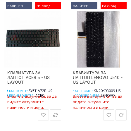
НАЛИЧЕН
На склад
НАЛИЧЕН
На склад
КЛАВИАТУРА ЗА
КЛАВИАТУРА ЗА
ЛАПТОП ACER 5 - US
ЛАПТОП LENOVO U510 -
LAYOUT
US LAYOUT
SY5T-A72B-US
SN20K93009-US
КАТ. НОМЕР:
КАТ. НОМЕР:
ACER
LENOVO
Влезте в акаунта си, за да
ПРОИЗВОДИТЕЛ:
Влезте в акаунта си, за да
ПРОИЗВОДИТЕЛ:
видите актуалните
видите актуалните
наличности и цени.
наличности и цени.