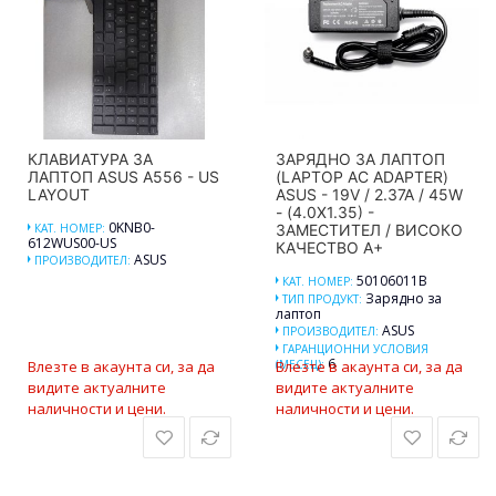
КЛАВИАТУРА ЗА
ЗАРЯДНО ЗА ЛАПТОП
ЛАПТОП ASUS A556 - US
(LAPTOP AC ADAPTER)
LAYOUT
ASUS - 19V / 2.37A / 45W
- (4.0X1.35) -
0KNB0-
КАТ. НОМЕР:
ЗАМЕСТИТЕЛ / ВИСОКО
612WUS00-US
КАЧЕСТВО A+
ASUS
ПРОИЗВОДИТЕЛ:
50106011B
КАТ. НОМЕР:
Зарядно за
ТИП ПРОДУКТ:
лаптоп
ASUS
ПРОИЗВОДИТЕЛ:
ГАРАНЦИОННИ УСЛОВИЯ
6
Влезте в акаунта си, за да
(МЕСЕЦ):
Влезте в акаунта си, за да
видите актуалните
видите актуалните
наличности и цени.
наличности и цени.