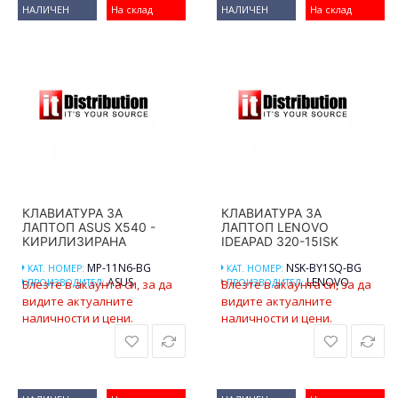
НАЛИЧЕН
На склад
НАЛИЧЕН
На склад
КЛАВИАТУРА ЗА
КЛАВИАТУРА ЗА
ЛАПТОП ASUS X540 -
ЛАПТОП LENOVO
КИРИЛИЗИРАНА
IDEAPAD 320-15ISK
MP-11N6-BG
NSK-BY1SQ-BG
КАТ. НОМЕР:
КАТ. НОМЕР:
ASUS
LENOVO
Влезте в акаунта си, за да
ПРОИЗВОДИТЕЛ:
Влезте в акаунта си, за да
ПРОИЗВОДИТЕЛ:
видите актуалните
видите актуалните
наличности и цени.
наличности и цени.