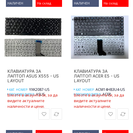
НАЛИЧЕН
На склад
НАЛИЧЕН
На склад
КЛАВИАТУРА ЗА
КЛАВИАТУРА ЗА
ЛАПТОП ASUS X555 - US
ЛАПТОП ACER E5 - US
LAYOUT
LAYOUT
YXK2087-US
ACM14H83U4-US
КАТ. НОМЕР:
КАТ. НОМЕР:
ASUS
ACER
Влезте в акаунта си, за да
ПРОИЗВОДИТЕЛ:
Влезте в акаунта си, за да
ПРОИЗВОДИТЕЛ:
видите актуалните
видите актуалните
наличности и цени.
наличности и цени.