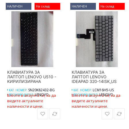
НАЛИЧЕН
На склад
НАЛИЧЕН
На склад
КЛАВИАТУРА ЗА
КЛАВИАТУРА ЗА
ЛАПТОП LENOVO U510 -
ЛАПТОП LENOVO
КИРИЛИЗИРАНА
IDEAPAD 320-14ISK_US
SN20K82432-BG
LCM16H5-US
КАТ. НОМЕР:
КАТ. НОМЕР:
LENOVO
LENOVO
Влезте в акаунта си, за да
ПРОИЗВОДИТЕЛ:
Влезте в акаунта си, за да
ПРОИЗВОДИТЕЛ:
видите актуалните
видите актуалните
наличности и цени.
наличности и цени.