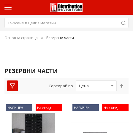
и
Основна страница
Резервни части
и
РЕЗЕРВНИ ЧАСТИ
Нас
Сортирай по
низ
пос
НАЛИЧЕН
На склад
НАЛИЧЕН
На склад