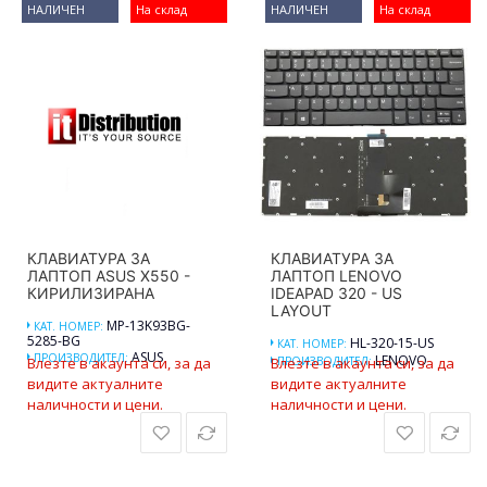
НАЛИЧЕН
На склад
НАЛИЧЕН
На склад
КЛАВИАТУРА ЗА
КЛАВИАТУРА ЗА
ЛАПТОП ASUS X550 -
ЛАПТОП LENOVO
КИРИЛИЗИРАНА
IDEAPAD 320 - US
LAYOUT
MP-13K93BG-
КАТ. НОМЕР:
5285-BG
HL-320-15-US
КАТ. НОМЕР:
ASUS
ПРОИЗВОДИТЕЛ:
LENOVO
Влезте в акаунта си, за да
Влезте в акаунта си, за да
ПРОИЗВОДИТЕЛ:
видите актуалните
видите актуалните
наличности и цени.
наличности и цени.