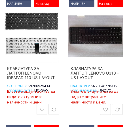
НАЛИЧЕН
На склад
НАЛИЧЕН
На склад
КЛАВИАТУРА ЗА
КЛАВИАТУРА ЗА
ЛАПТОП LENOVO
ЛАПТОП LENOVO U310 -
IDEAPAD 110 US LAYOUT
US LAYOUT
SN20K92943-US
SN20L46778-US
КАТ. НОМЕР:
КАТ. НОМЕР:
LENOVO
LENOVO
Влезте в акаунта си, за да
ПРОИЗВОДИТЕЛ:
Влезте в акаунта си, за да
ПРОИЗВОДИТЕЛ:
видите актуалните
видите актуалните
наличности и цени.
наличности и цени.