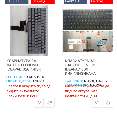
НАЛИЧЕН
На склад
НАЛИЧЕН
На склад
КЛАВИАТУРА ЗА
КЛАВИАТУРА ЗА
ЛАПТОП LENOVO
ЛАПТОП LENOVO
IDEAPAD 320-14ISK
IDEAPAD 300 -
КИРИЛИЗИРАНА
LCM16H5-BG
КАТ. НОМЕР:
LENOVO
NSK-BQ1SN-BG
ПРОИЗВОДИТЕЛ:
КАТ. НОМЕР:
LENOVO
Влезте в акаунта си, за да
Влезте в акаунта си, за да
ПРОИЗВОДИТЕЛ:
видите актуалните
видите актуалните
наличности и цени.
наличности и цени.