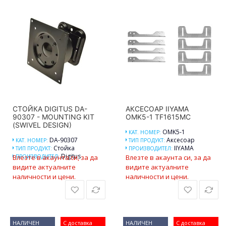
СТОЙКА DIGITUS DA-
АКСЕСОАР IIYAMA
90307 - MOUNTING KIT
OMK5-1 TF1615MC
(SWIVEL DESIGN)
OMK5-1
КАТ. НОМЕР:
DA-90307
Аксесоар
КАТ. НОМЕР:
ТИП ПРОДУКТ:
Стойка
IIYAMA
ТИП ПРОДУКТ:
ПРОИЗВОДИТЕЛ:
Digitus
Влезте в акаунта си, за да
ПРОИЗВОДИТЕЛ:
Влезте в акаунта си, за да
видите актуалните
видите актуалните
наличности и цени.
наличности и цени.
НАЛИЧЕН
С доставка
НАЛИЧЕН
С доставка