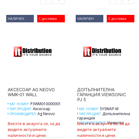
НАЛИЧЕН
С доставка
НАЛИЧЕН
С доставка
АКСЕСОАР AG NEOVO
ДОПЪЛНИТЕЛНА
WMK-01 WALL
ГАРАНЦИЯ VIEWSONIC
PJ 5
P3WM010000001
КАТ. НОМЕР:
Аксесоар
5YSWAP-M
ТИП ПРОДУКТ:
КАТ. НОМЕР:
Ag Neovo
Допълнителна
ПРОИЗВОДИТЕЛ:
ТИП ПРОДУКТ:
гаранция
Viewsonic
Влезте в акаунта си, за да
Влезте в акаунта си, за да
ПРОИЗВОДИТЕЛ:
видите актуалните
видите актуалните
наличности и цени.
наличности и цени.