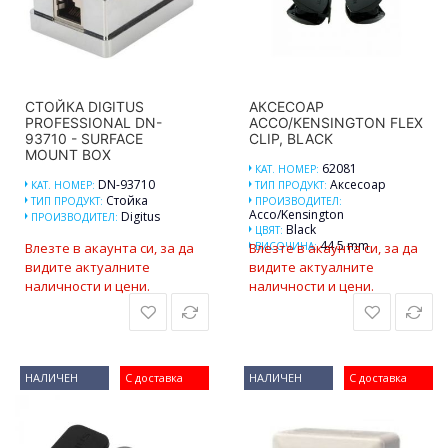
СТОЙКА DIGITUS
АКСЕСОАР
PROFESSIONAL DN-
ACCO/KENSINGTON FLEX
93710 - SURFACE
CLIP, BLACK
MOUNT BOX
62081
КАТ. НОМЕР:
DN-93710
Аксесоар
КАТ. НОМЕР:
ТИП ПРОДУКТ:
Стойка
ТИП ПРОДУКТ:
ПРОИЗВОДИТЕЛ:
Acco/Kensington
Digitus
ПРОИЗВОДИТЕЛ:
Black
ЦВЯТ:
44.5 mm
Влезте в акаунта си, за да
Влезте в акаунта си, за да
ВИСОЧИНА:
видите актуалните
видите актуалните
наличности и цени.
наличности и цени.
НАЛИЧЕН
С доставка
НАЛИЧЕН
С доставка