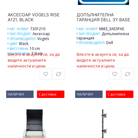
АКСЕСОАР VOGELS RISE
ДОПЪЛНИТЕЛНА
A121, BLACK
ГАРАНЦИЯ DELL 3Y BASE
7301210
MM3_3AE3PAE
КАТ. НОМЕР:
КАТ. НОМЕР:
Аксесоар
Допълнителна
ТИП ПРОДУКТ:
ТИП ПРОДУКТ:
гаранция
Vogels
ПРОИЗВОДИТЕЛ:
Dell
ПРОИЗВОДИТЕЛ:
Black
ЦВЯТ:
10 cm
ВИСОЧИНА:
7.9 cm
Влезте в акаунта си, за да
ДЪЛБОЧИНА:
Влезте в акаунта си, за да
видите актуалните
видите актуалните
наличности и цени.
наличности и цени.
НАЛИЧЕН
С доставка
НАЛИЧЕН
С доставка