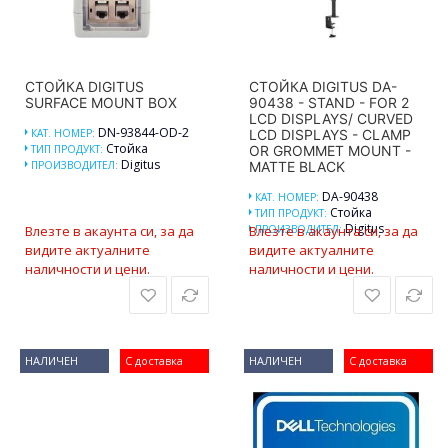
СТОЙКА DIGITUS
СТОЙКА DIGITUS DA-
SURFACE MOUNT BOX
90438 - STAND - FOR 2
LCD DISPLAYS/ CURVED
DN-93844-OD-2
КАТ. НОМЕР:
LCD DISPLAYS - CLAMP
Стойка
ТИП ПРОДУКТ:
OR GROMMET MOUNT -
Digitus
ПРОИЗВОДИТЕЛ:
MATTE BLACK
DA-90438
КАТ. НОМЕР:
Стойка
ТИП ПРОДУКТ:
Digitus
Влезте в акаунта си, за да
Влезте в акаунта си, за да
ПРОИЗВОДИТЕЛ:
видите актуалните
видите актуалните
наличности и цени.
наличности и цени.
НАЛИЧЕН
С доставка
НАЛИЧЕН
С доставка