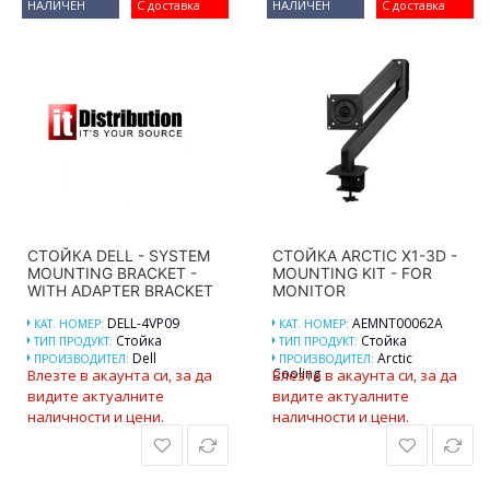
НАЛИЧЕН
С доставка
НАЛИЧЕН
С доставка
СТОЙКА DELL - SYSTEM
СТОЙКА ARCTIC X1-3D -
MOUNTING BRACKET -
MOUNTING KIT - FOR
WITH ADAPTER BRACKET
MONITOR
DELL-4VP09
AEMNT00062A
КАТ. НОМЕР:
КАТ. НОМЕР:
Стойка
Стойка
ТИП ПРОДУКТ:
ТИП ПРОДУКТ:
Dell
Arctic
ПРОИЗВОДИТЕЛ:
ПРОИЗВОДИТЕЛ:
Cooling
Влезте в акаунта си, за да
Влезте в акаунта си, за да
видите актуалните
видите актуалните
наличности и цени.
наличности и цени.