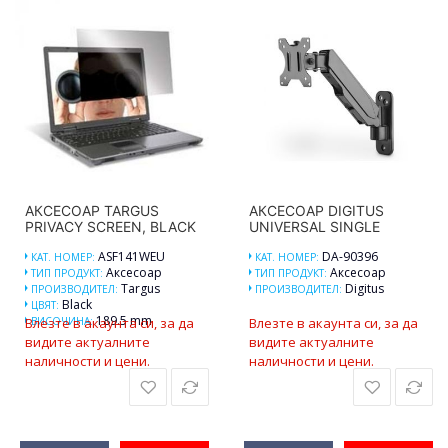
АКСЕСОАР TARGUS
АКСЕСОАР DIGITUS
PRIVACY SCREEN, BLACK
UNIVERSAL SINGLE
ASF141WEU
DA-90396
КАТ. НОМЕР:
КАТ. НОМЕР:
Аксесоар
Аксесоар
ТИП ПРОДУКТ:
ТИП ПРОДУКТ:
Targus
Digitus
ПРОИЗВОДИТЕЛ:
ПРОИЗВОДИТЕЛ:
Black
ЦВЯТ:
189.5 mm
Влезте в акаунта си, за да
ВИСОЧИНА:
Влезте в акаунта си, за да
видите актуалните
видите актуалните
наличности и цени.
наличности и цени.