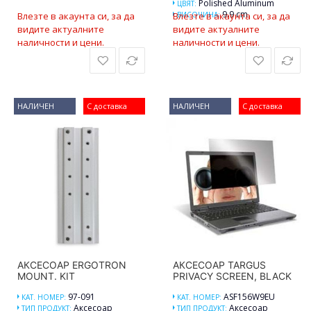
Polished Aluminum
ЦВЯТ:
9.9 cm
Влезте в акаунта си, за да
Влезте в акаунта си, за да
ВИСОЧИНА:
видите актуалните
видите актуалните
наличности и цени.
наличности и цени.
НАЛИЧЕН
С доставка
НАЛИЧЕН
С доставка
АКСЕСОАР ERGOTRON
АКСЕСОАР TARGUS
MOUNT. KIT
PRIVACY SCREEN, BLACK
97-091
ASF156W9EU
КАТ. НОМЕР:
КАТ. НОМЕР:
Аксесоар
Аксесоар
ТИП ПРОДУКТ:
ТИП ПРОДУКТ: