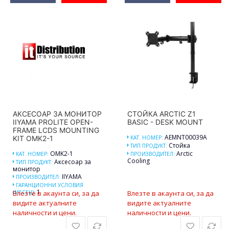
АКСЕСОАР ЗА МОНИТОР
СТОЙКА ARCTIC Z1
IIYAMA PROLITE OPEN-
BASIC - DESK MOUNT
FRAME LCDS MOUNTING
AEMNT00039A
KIT OMK2-1
КАТ. НОМЕР:
Стойка
ТИП ПРОДУКТ:
OMK2-1
Arctic
КАТ. НОМЕР:
ПРОИЗВОДИТЕЛ:
Cooling
Аксесоар за
ТИП ПРОДУКТ:
монитор
IIYAMA
ПРОИЗВОДИТЕЛ:
ГАРАНЦИОННИ УСЛОВИЯ
1
(МЕСЕЦ):
Влезте в акаунта си, за да
Влезте в акаунта си, за да
видите актуалните
видите актуалните
наличности и цени.
наличности и цени.