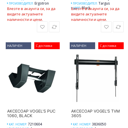
Ergotron
Targus
ПРОИЗВОДИТЕЛ:
ПРОИЗВОДИТЕЛ:
Black
Влезте в акаунта си, за да
Влезте в акаунта си, за да
ЦВЯТ:
видите актуалните
видите актуалните
наличности и цени.
наличности и цени.
НАЛИЧЕН
С доставка
НАЛИЧЕН
С доставка
АКСЕСОАР VOGEL'S PUC
АКСЕСОАР VOGEL'S TVM
1060, BLACK
3605
7210604
3836050
КАТ. НОМЕР:
КАТ. НОМЕР: