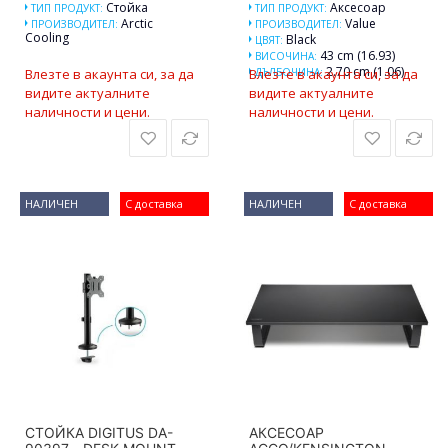
Стойка
Аксесоар
ТИП ПРОДУКТ:
ТИП ПРОДУКТ:
Arctic
Value
ПРОИЗВОДИТЕЛ:
ПРОИЗВОДИТЕЛ:
Cooling
Black
ЦВЯТ:
43 cm (16.93)
ВИСОЧИНА:
2.70 cm (1.06)
Влезте в акаунта си, за да
Влезте в акаунта си, за да
ДЪЛБОЧИНА:
видите актуалните
видите актуалните
наличности и цени.
наличности и цени.
НАЛИЧЕН
С доставка
НАЛИЧЕН
С доставка
СТОЙКА DIGITUS DA-
АКСЕСОАР