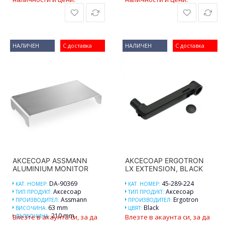
НАЛИЧЕН
С доставка
НАЛИЧЕН
С доставка
АКСЕСОАР ASSMANN
АКСЕСОАР ERGOTRON
ALUMINIUM MONITOR
LX EXTENSION, BLACK
DA-90369
45-289-224
КАТ. НОМЕР:
КАТ. НОМЕР:
Аксесоар
Аксесоар
ТИП ПРОДУКТ:
ТИП ПРОДУКТ:
Assmann
Ergotron
ПРОИЗВОДИТЕЛ:
ПРОИЗВОДИТЕЛ:
63 mm
Black
ВИСОЧИНА:
ЦВЯТ:
210 mm
Влезте в акаунта си, за да
ДЪЛБОЧИНА:
Влезте в акаунта си, за да