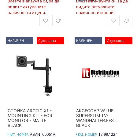
Black
Влезте в акаунта си, за да
Влезте в акаунта си, за да
ЦВЯТ:
видите актуалните
видите актуалните
наличности и цени.
наличности и цени.
НАЛИЧЕН
С доставка
НАЛИЧЕН
С доставка
СТОЙКА ARCTIC X1 -
АКСЕСОАР VALUE
MOUNTING KIT - FOR
SUPERSLIM TV-
MONITOR - MATTE
WANDHALTER.FEST,
BLACK
BLACK
AEMNT00061A
17.99.1224
КАТ. НОМЕР:
КАТ. НОМЕР: