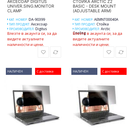
АКСЕСОАР DIGITUS
СТОЙКА ARCTIC Z2
UNIVER.SING.MONITOR
BASIC - DESK MOUNT
CLAMP
(ADJUSTABLE ARM)
DA-90399
AEMNT00040A
КАТ. НОМЕР:
КАТ. НОМЕР:
Аксесоар
Стойка
ТИП ПРОДУКТ:
ТИП ПРОДУКТ:
Digitus
Arctic
ПРОИЗВОДИТЕЛ:
ПРОИЗВОДИТЕЛ:
Cooling
Влезте в акаунта си, за да
Влезте в акаунта си, за да
видите актуалните
видите актуалните
наличности и цени.
наличности и цени.
НАЛИЧЕН
С доставка
НАЛИЧЕН
С доставка