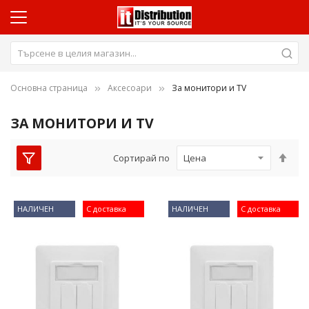
Основна страница
Аксесоари
За монитори и TV
ЗА МОНИТОРИ И TV
Нас
Сортирай по
низ
пос
НАЛИЧЕН
С доставка
НАЛИЧЕН
С доставка