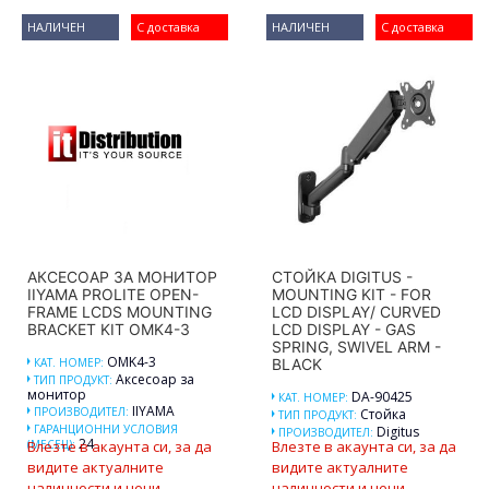
НАЛИЧЕН
С доставка
НАЛИЧЕН
С доставка
АКСЕСОАР ЗА МОНИТОР
СТОЙКА DIGITUS -
IIYAMA PROLITE OPEN-
MOUNTING KIT - FOR
FRAME LCDS MOUNTING
LCD DISPLAY/ CURVED
BRACKET KIT OMK4-3
LCD DISPLAY - GAS
SPRING, SWIVEL ARM -
OMK4-3
КАТ. НОМЕР:
BLACK
Аксесоар за
ТИП ПРОДУКТ:
монитор
DA-90425
КАТ. НОМЕР:
IIYAMA
ПРОИЗВОДИТЕЛ:
Стойка
ТИП ПРОДУКТ:
ГАРАНЦИОННИ УСЛОВИЯ
Digitus
ПРОИЗВОДИТЕЛ:
24
(МЕСЕЦ):
Влезте в акаунта си, за да
Влезте в акаунта си, за да
видите актуалните
видите актуалните
наличности и цени.
наличности и цени.