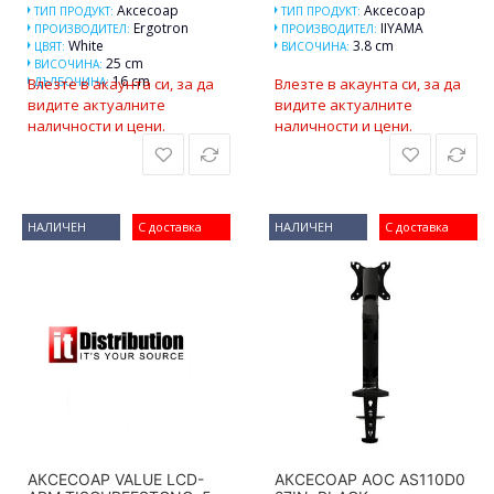
Аксесоар
Аксесоар
ТИП ПРОДУКТ:
ТИП ПРОДУКТ:
Ergotron
IIYAMA
ПРОИЗВОДИТЕЛ:
ПРОИЗВОДИТЕЛ:
White
3.8 cm
ЦВЯТ:
ВИСОЧИНА:
25 cm
ВИСОЧИНА:
16 cm
Влезте в акаунта си, за да
ДЪЛБОЧИНА:
Влезте в акаунта си, за да
видите актуалните
видите актуалните
наличности и цени.
наличности и цени.
НАЛИЧЕН
С доставка
НАЛИЧЕН
С доставка
АКСЕСОАР VALUE LCD-
АКСЕСОАР AOC AS110D0