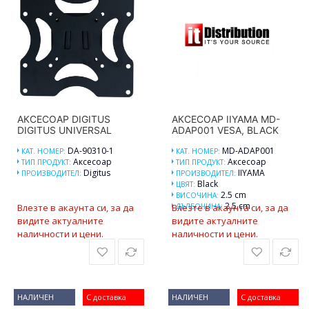
АКСЕСОАР DIGITUS
АКСЕСОАР IIYAMA MD-
DIGITUS UNIVERSAL
ADAP001 VESA, BLACK
DA-90310-1
MD-ADAP001
КАТ. НОМЕР:
КАТ. НОМЕР:
Аксесоар
Аксесоар
ТИП ПРОДУКТ:
ТИП ПРОДУКТ:
Digitus
IIYAMA
ПРОИЗВОДИТЕЛ:
ПРОИЗВОДИТЕЛ:
Black
ЦВЯТ:
2.5 cm
ВИСОЧИНА:
2.5 cm
Влезте в акаунта си, за да
Влезте в акаунта си, за да
ДЪЛБОЧИНА:
видите актуалните
видите актуалните
наличности и цени.
наличности и цени.
НАЛИЧЕН
С доставка
НАЛИЧЕН
С доставка