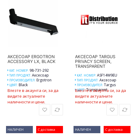
АКСЕСОАР ERGOTRON
АКСЕСОАР TARGUS
ACCESSORY LX, BLACK
PRIVACY SCREEN,
TRANSPARENT
98-731-292
КАТ. НОМЕР:
Аксесоар
ASF14W9EU
ТИП ПРОДУКТ:
КАТ. НОМЕР:
Ergotron
Аксесоар
ПРОИЗВОДИТЕЛ:
ТИП ПРОДУКТ:
Black
Targus
ЦВЯТ:
ПРОИЗВОДИТЕЛ:
Transparent
Влезте в акаунта си, за да
Влезте в акаунта си, за да
ЦВЯТ:
видите актуалните
видите актуалните
наличности и цени.
наличности и цени.
НАЛИЧЕН
С доставка
НАЛИЧЕН
С доставка