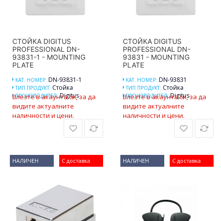
СТОЙКА DIGITUS
СТОЙКА DIGITUS
PROFESSIONAL DN-
PROFESSIONAL DN-
93831-1 - MOUNTING
93831 - MOUNTING
PLATE
PLATE
DN-93831-1
DN-93831
КАТ. НОМЕР:
КАТ. НОМЕР:
Стойка
Стойка
ТИП ПРОДУКТ:
ТИП ПРОДУКТ:
Digitus
Digitus
Влезте в акаунта си, за да
ПРОИЗВОДИТЕЛ:
Влезте в акаунта си, за да
ПРОИЗВОДИТЕЛ:
видите актуалните
видите актуалните
наличности и цени.
наличности и цени.
НАЛИЧЕН
С доставка
НАЛИЧЕН
С доставка