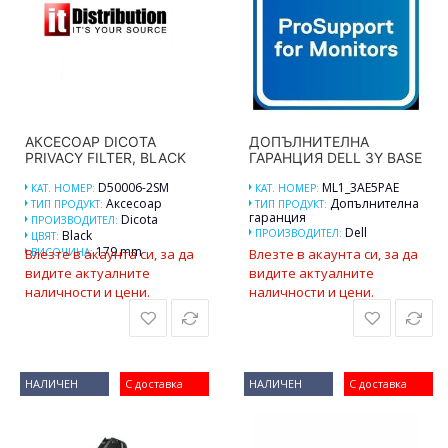
АКСЕСОАР DICOTA
ДОПЪЛНИТЕЛНА
PRIVACY FILTER, BLACK
ГАРАНЦИЯ DELL 3Y BASE
D50006-2SM
ML1_3AE5PAE
КАТ. НОМЕР:
КАТ. НОМЕР:
Аксесоар
Допълнителна
ТИП ПРОДУКТ:
ТИП ПРОДУКТ:
гаранция
Dicota
ПРОИЗВОДИТЕЛ:
Dell
ПРОИЗВОДИТЕЛ:
Black
ЦВЯТ:
179 mm
Влезте в акаунта си, за да
ВИСОЧИНА:
Влезте в акаунта си, за да
видите актуалните
видите актуалните
наличности и цени.
наличности и цени.
НАЛИЧЕН
С доставка
НАЛИЧЕН
С доставка