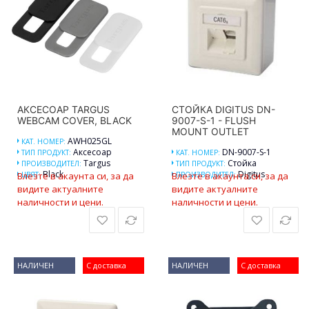
АКСЕСОАР TARGUS
СТОЙКА DIGITUS DN-
WEBCAM COVER, BLACK
9007-S-1 - FLUSH
MOUNT OUTLET
AWH025GL
КАТ. НОМЕР:
Аксесоар
DN-9007-S-1
ТИП ПРОДУКТ:
КАТ. НОМЕР:
Targus
Стойка
ПРОИЗВОДИТЕЛ:
ТИП ПРОДУКТ:
Black
Digitus
Влезте в акаунта си, за да
ЦВЯТ:
Влезте в акаунта си, за да
ПРОИЗВОДИТЕЛ:
видите актуалните
видите актуалните
наличности и цени.
наличности и цени.
НАЛИЧЕН
С доставка
НАЛИЧЕН
С доставка