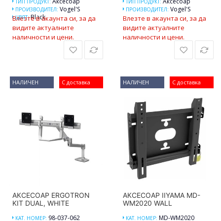
Аксесоар
Аксесоар
ТИП ПРОДУКТ:
ТИП ПРОДУКТ:
Vogel'S
Vogel'S
ПРОИЗВОДИТЕЛ:
ПРОИЗВОДИТЕЛ:
Black
Влезте в акаунта си, за да
ЦВЯТ:
Влезте в акаунта си, за да
видите актуалните
видите актуалните
наличности и цени.
наличности и цени.
НАЛИЧЕН
С доставка
НАЛИЧЕН
С доставка
АКСЕСОАР ERGOTRON
АКСЕСОАР IIYAMA MD-
KIT DUAL, WHITE
WM2020 WALL
98-037-062
MD-WM2020
КАТ. НОМЕР:
КАТ. НОМЕР: