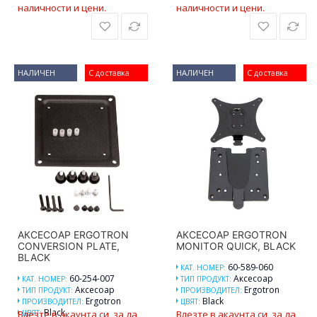
наличности и цени.
наличности и цени.
НАЛИЧЕН
С доставка
НАЛИЧЕН
С доставка
АКСЕСОАР ERGOTRON
АКСЕСОАР ERGOTRON
CONVERSION PLATE,
MONITOR QUICK, BLACK
BLACK
60-589-060
КАТ. НОМЕР:
60-254-007
Аксесоар
КАТ. НОМЕР:
ТИП ПРОДУКТ:
Аксесоар
Ergotron
ТИП ПРОДУКТ:
ПРОИЗВОДИТЕЛ:
Ergotron
Black
ПРОИЗВОДИТЕЛ:
ЦВЯТ:
Black
Влезте в акаунта си, за да
ЦВЯТ:
Влезте в акаунта си, за да