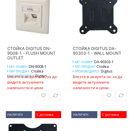
СТОЙКА DIGITUS DN-
СТОЙКА DIGITUS DA-
9008-1 - FLUSH MOUNT
90303-1 - WALL MOUNT
OUTLET
DA-90303-1
КАТ. НОМЕР:
DN-9008-1
Стойка
КАТ. НОМЕР:
ТИП ПРОДУКТ:
Стойка
Digitus
ТИП ПРОДУКТ:
ПРОИЗВОДИТЕЛ:
Digitus
Влезте в акаунта си, за да
ПРОИЗВОДИТЕЛ:
Влезте в акаунта си, за да
видите актуалните
видите актуалните
наличности и цени.
наличности и цени.
НАЛИЧЕН
С доставка
НАЛИЧЕН
С доставка