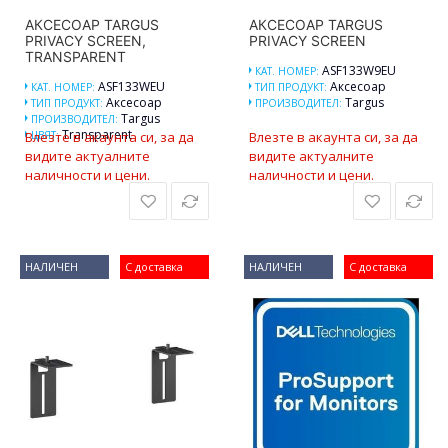
АКСЕСОАР TARGUS
АКСЕСОАР TARGUS
PRIVACY SCREEN,
PRIVACY SCREEN
TRANSPARENT
ASF133W9EU
КАТ. НОМЕР:
ASF133WEU
Аксесоар
КАТ. НОМЕР:
ТИП ПРОДУКТ:
Аксесоар
Targus
ТИП ПРОДУКТ:
ПРОИЗВОДИТЕЛ:
Targus
ПРОИЗВОДИТЕЛ:
Transparent
Влезте в акаунта си, за да
ЦВЯТ:
Влезте в акаунта си, за да
видите актуалните
видите актуалните
наличности и цени.
наличности и цени.
НАЛИЧЕН
С доставка
НАЛИЧЕН
С доставка