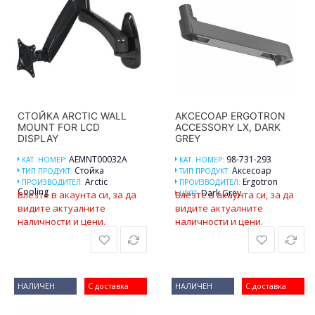
СТОЙКА ARCTIC WALL
АКСЕСОАР ERGOTRON
MOUNT FOR LCD
ACCESSORY LX, DARK
DISPLAY
GREY
AEMNT00032A
98-731-293
КАТ. НОМЕР:
КАТ. НОМЕР:
Стойка
Аксесоар
ТИП ПРОДУКТ:
ТИП ПРОДУКТ:
Arctic
Ergotron
ПРОИЗВОДИТЕЛ:
ПРОИЗВОДИТЕЛ:
Cooling
Dark Grey
Влезте в акаунта си, за да
Влезте в акаунта си, за да
ЦВЯТ:
видите актуалните
видите актуалните
наличности и цени.
наличности и цени.
НАЛИЧЕН
С доставка
НАЛИЧЕН
С доставка