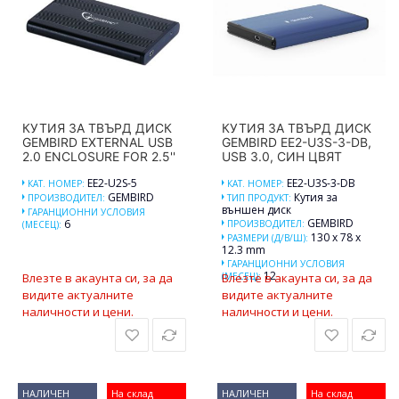
КУТИЯ ЗА ТВЪРД ДИСК
КУТИЯ ЗА ТВЪРД ДИСК
GEMBIRD EXTERNAL USB
GEMBIRD EE2-U3S-3-DB,
2.0 ENCLOSURE FOR 2.5''
USB 3.0, СИН ЦВЯТ
EE2-U2S-5
EE2-U3S-3-DB
КАТ. НОМЕР:
КАТ. НОМЕР:
GEMBIRD
Кутия за
ПРОИЗВОДИТЕЛ:
ТИП ПРОДУКТ:
външен диск
ГАРАНЦИОННИ УСЛОВИЯ
GEMBIRD
6
ПРОИЗВОДИТЕЛ:
(МЕСЕЦ):
130 x 78 x
РАЗМЕРИ (Д/В/Ш):
12.3 mm
ГАРАНЦИОННИ УСЛОВИЯ
12
Влезте в акаунта си, за да
(МЕСЕЦ):
Влезте в акаунта си, за да
видите актуалните
видите актуалните
наличности и цени.
наличности и цени.
НАЛИЧЕН
На склад
НАЛИЧЕН
На склад