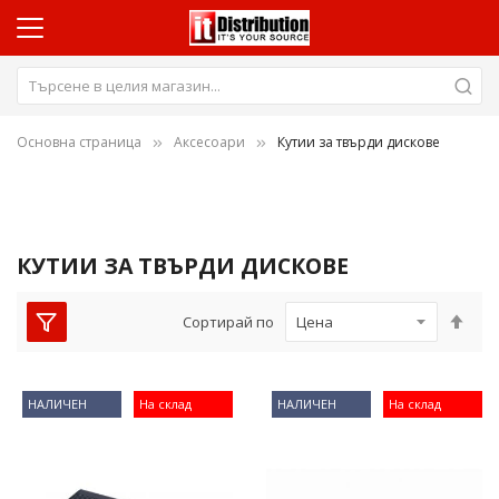
Основна страница
Аксесоари
Кутии за твърди дискове
КУТИИ ЗА ТВЪРДИ ДИСКОВЕ
Нас
Сортирай по
низ
пос
НАЛИЧЕН
На склад
НАЛИЧЕН
На склад