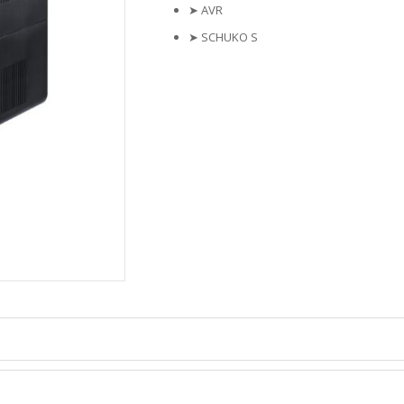
➤
AVR
➤
SCHUKO S