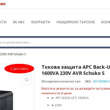
5805
КТИ
ЗА НАС
КОНТАКТИ
РАЗШИРЕНО ТЪРСЕНЕ
КОН
230V AVR Schuko S
Токова защита APC Back-
С доставка
1600VA 230V AVR Schuko S
Изчерпано количество
SKU
BX1600MI-
Влезте в акаунта си, за да видите актуалн
наличности и цени.
➤
APC BACK-UPS 1600VA
➤
230V