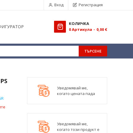
Вход
Регистрация
КОЛИЧКА
ФИГУРАТОР
0
Aртикула
0,00 €
ТЪРСЕНЕ
UPS
Уведомявай ме,
когато цената пада
GR
ите
Уведомявай ме,
когато този продукт е