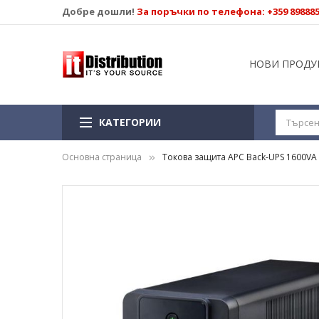
Добре дошли!
За поръчки по телефона: +359 89888
НОВИ ПРОДУ
КАТЕГОРИИ
Основна страница
Токова защита APC Back-UPS 1600VA 
Преминете
към
края
на
галерията
на
изображенията