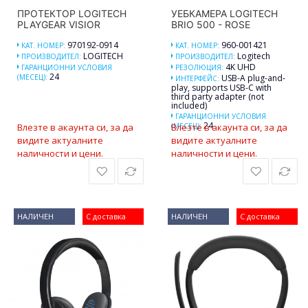
ПРОТЕКТОР LOGITECH
УЕБКАМЕРА LOGITECH
PLAYGEAR VISIOR
BRIO 500 - ROSE
970192-0914
960-001421
КАТ. НОМЕР:
КАТ. НОМЕР:
LOGITECH
Logitech
ПРОИЗВОДИТЕЛ:
ПРОИЗВОДИТЕЛ:
4K UHD
ГАРАНЦИОННИ УСЛОВИЯ
РЕЗОЛЮЦИЯ:
24
(МЕСЕЦ):
USB-A plug-and-
ИНТЕРФЕЙС:
play, supports USB-C with
third party adapter (not
included)
ГАРАНЦИОННИ УСЛОВИЯ
24
Влезте в акаунта си, за да
(МЕСЕЦ):
Влезте в акаунта си, за да
видите актуалните
видите актуалните
наличности и цени.
наличности и цени.
НАЛИЧЕН
С доставка
НАЛИЧЕН
С доставка