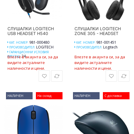
СЛУШАЛКИ LOGITECH
СЛУШАЛКИ LOGITECH
USB HEADSET H540
ZONE 305 - HEADSET
981-000480
981-001451
КАТ. НОМЕР:
КАТ. НОМЕР:
LOGITECH
Logitech
ПРОИЗВОДИТЕЛ:
ПРОИЗВОДИТЕЛ:
ГАРАНЦИОННИ УСЛОВИЯ
24
(МЕСЕЦ):
Влезте в акаунта си, за да
Влезте в акаунта си, за да
видите актуалните
видите актуалните
наличности и цени.
наличности и цени.
НАЛИЧЕН
На склад
НАЛИЧЕН
С доставка