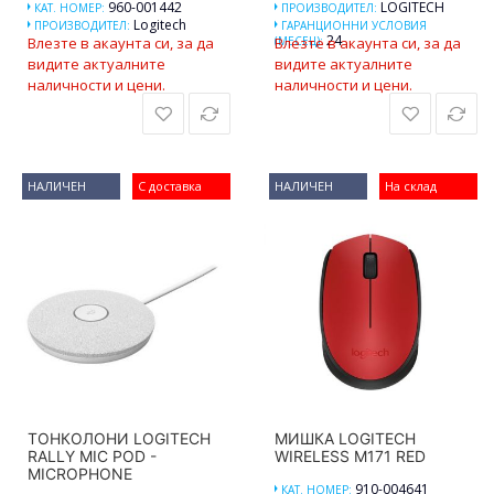
960-001442
LOGITECH
КАТ. НОМЕР:
ПРОИЗВОДИТЕЛ:
Logitech
ПРОИЗВОДИТЕЛ:
ГАРАНЦИОННИ УСЛОВИЯ
24
Влезте в акаунта си, за да
(МЕСЕЦ):
Влезте в акаунта си, за да
видите актуалните
видите актуалните
наличности и цени.
наличности и цени.
НАЛИЧЕН
С доставка
НАЛИЧЕН
На склад
ТОНКОЛОНИ LOGITECH
МИШКА LOGITECH
RALLY MIC POD -
WIRELESS M171 RED
MICROPHONE
910-004641
КАТ. НОМЕР: