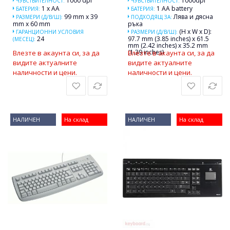
1000 dpi
1000dpi
ЧУВСТВИТЕЛНОСТ:
ЧУВСТВИТЕЛНОСТ:
1 x AA
1 AA battery
БАТЕРИЯ:
БАТЕРИЯ:
99 mm x 39
Лява и дясна
РАЗМЕРИ (Д/В/Ш):
ПОДХОДЯЩ ЗА:
mm x 60 mm
ръка
(H x W x D):
ГАРАНЦИОННИ УСЛОВИЯ
РАЗМЕРИ (Д/В/Ш):
24
97.7 mm (3.85 inches) x 61.5
(МЕСЕЦ):
mm (2.42 inches) x 35.2 mm
(1.39 inches)
Влезте в акаунта си, за да
Влезте в акаунта си, за да
видите актуалните
видите актуалните
наличности и цени.
наличности и цени.
НАЛИЧЕН
На склад
НАЛИЧЕН
На склад