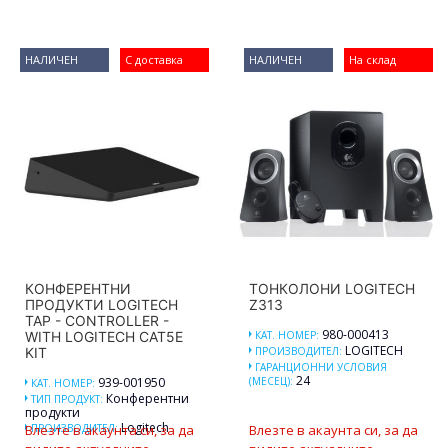
НАЛИЧЕН
С доставка
НАЛИЧЕН
На склад
КОНФЕРЕНТНИ
ТОНКОЛОНИ LOGITECH
ПРОДУКТИ LOGITECH
Z313
TAP - CONTROLLER -
980-000413
WITH LOGITECH CAT5E
КАТ. НОМЕР:
LOGITECH
KIT
ПРОИЗВОДИТЕЛ:
ГАРАНЦИОННИ УСЛОВИЯ
24
939-001950
(МЕСЕЦ):
КАТ. НОМЕР:
Конферентни
ТИП ПРОДУКТ:
продукти
Logitech
Влезте в акаунта си, за да
ПРОИЗВОДИТЕЛ:
Влезте в акаунта си, за да