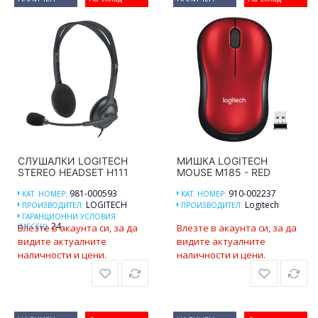
СЛУШАЛКИ LOGITECH
МИШКА LOGITECH
STEREO HEADSET H111
MOUSE M185 - RED
981-000593
910-002237
КАТ. НОМЕР:
КАТ. НОМЕР:
LOGITECH
Logitech
ПРОИЗВОДИТЕЛ:
ПРОИЗВОДИТЕЛ:
ГАРАНЦИОННИ УСЛОВИЯ
24
(МЕСЕЦ):
Влезте в акаунта си, за да
Влезте в акаунта си, за да
видите актуалните
видите актуалните
наличности и цени.
наличности и цени.