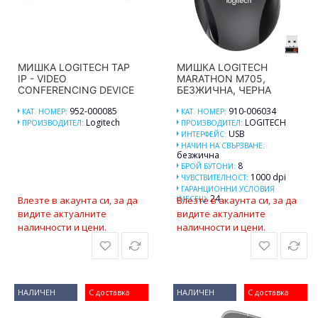
МИШКА LOGITECH TAP
МИШКА LOGITECH
IP - VIDEO
MARATHON M705,
CONFERENCING DEVICE
БЕЗЖИЧНА, ЧЕРНА
952-000085
910-006034
КАТ. НОМЕР:
КАТ. НОМЕР:
Logitech
LOGITECH
ПРОИЗВОДИТЕЛ:
ПРОИЗВОДИТЕЛ:
USB
ИНТЕРФЕЙС:
НАЧИН НА СВЪРЗВАНЕ:
безжична
8
БРОЙ БУТОНИ:
1000 dpi
ЧУВСТВИТЕЛНОСТ:
ГАРАНЦИОННИ УСЛОВИЯ
24
Влезте в акаунта си, за да
(МЕСЕЦ):
Влезте в акаунта си, за да
видите актуалните
видите актуалните
наличности и цени.
наличности и цени.
НАЛИЧЕН
С доставка
НАЛИЧЕН
С доставка