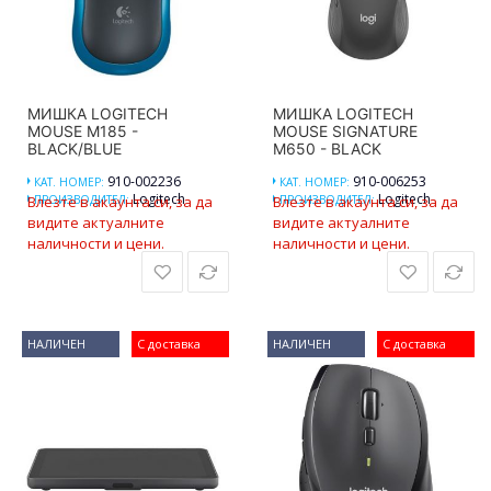
МИШКА LOGITECH
МИШКА LOGITECH
MOUSE M185 -
MOUSE SIGNATURE
BLACK/BLUE
M650 - BLACK
910-002236
910-006253
КАТ. НОМЕР:
КАТ. НОМЕР:
Logitech
Logitech
Влезте в акаунта си, за да
ПРОИЗВОДИТЕЛ:
Влезте в акаунта си, за да
ПРОИЗВОДИТЕЛ:
видите актуалните
видите актуалните
наличности и цени.
наличности и цени.
НАЛИЧЕН
С доставка
НАЛИЧЕН
С доставка