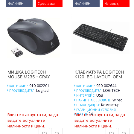
НАЛИЧЕН
С доставка
НАЛИЧЕН
На склад
МИШКА LOGITECH
КЛАВИАТУРА LOGITECH
MOUSE M235 - GRAY
K120, BG LAYOUT, OEM
910-002201
920-002644
КАТ. НОМЕР:
КАТ. НОМЕР:
Logitech
LOGITECH
ПРОИЗВОДИТЕЛ:
ПРОИЗВОДИТЕЛ:
USB
ИНТЕРФЕЙС:
Wired
НАЧИН НА СВЪРЗВАНЕ:
Компютър
ПОДХОДЯЩ ЗА:
ГАРАНЦИОННИ УСЛОВИЯ
24
Влезте в акаунта си, за да
(МЕСЕЦ):
Влезте в акаунта си, за да
видите актуалните
видите актуалните
наличности и цени.
наличности и цени.