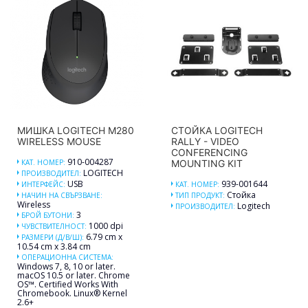
МИШКА LOGITECH M280
СТОЙКА LOGITECH
WIRELESS MOUSE
RALLY - VIDEO
CONFERENCING
910-004287
КАТ. НОМЕР:
MOUNTING KIT
LOGITECH
ПРОИЗВОДИТЕЛ:
USB
939-001644
ИНТЕРФЕЙС:
КАТ. НОМЕР:
Стойка
НАЧИН НА СВЪРЗВАНЕ:
ТИП ПРОДУКТ:
Wireless
Logitech
ПРОИЗВОДИТЕЛ:
3
БРОЙ БУТОНИ:
1000 dpi
ЧУВСТВИТЕЛНОСТ:
6.79 cm x
РАЗМЕРИ (Д/В/Ш):
10.54 cm x 3.84 cm
ОПЕРАЦИОННА СИСТЕМА:
Windows 7, 8, 10 or later.
macOS 10.5 or later. Chrome
OS™. Certified Works With
Chromebook. Linux® Kernel
2.6+