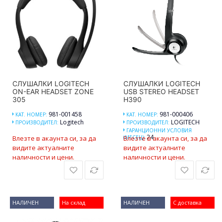
СЛУШАЛКИ LOGITECH
СЛУШАЛКИ LOGITECH
ON-EAR HEADSET ZONE
USB STEREO HEADSET
305
H390
981-001458
981-000406
КАТ. НОМЕР:
КАТ. НОМЕР:
Logitech
LOGITECH
ПРОИЗВОДИТЕЛ:
ПРОИЗВОДИТЕЛ:
ГАРАНЦИОННИ УСЛОВИЯ
24
Влезте в акаунта си, за да
(МЕСЕЦ):
Влезте в акаунта си, за да
видите актуалните
видите актуалните
наличности и цени.
наличности и цени.
НАЛИЧЕН
На склад
НАЛИЧЕН
С доставка