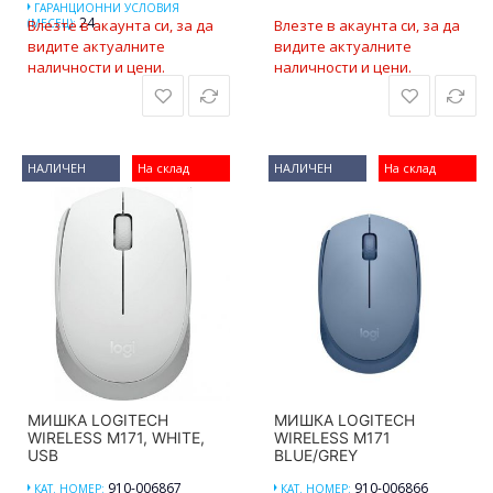
ГАРАНЦИОННИ УСЛОВИЯ
24
(МЕСЕЦ):
Влезте в акаунта си, за да
Влезте в акаунта си, за да
видите актуалните
видите актуалните
наличности и цени.
наличности и цени.
НАЛИЧЕН
На склад
НАЛИЧЕН
На склад
МИШКА LOGITECH
МИШКА LOGITECH
WIRELESS M171, WHITE,
WIRELESS M171
USB
BLUE/GREY
910-006867
910-006866
КАТ. НОМЕР:
КАТ. НОМЕР: