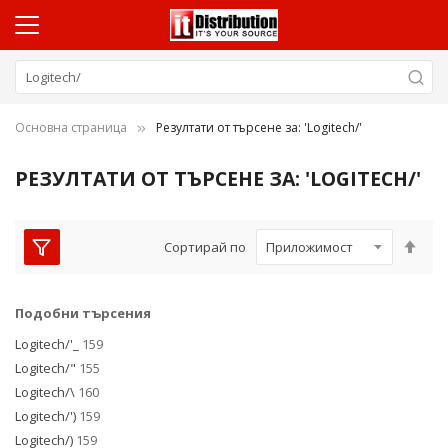
и
Основна страница
Резултати от търсене за: 'Logitech/'
и
и
РЕЗУЛТАТИ ОТ ТЪРСЕНЕ ЗА: 'LOGITECH/'
и
Нас
Сортирай по
и
низ
пос
Подобни търсения
Logitech/'_
159
Logitech/"
155
Logitech/\
160
Logitech/')
159
Logitech/)
159