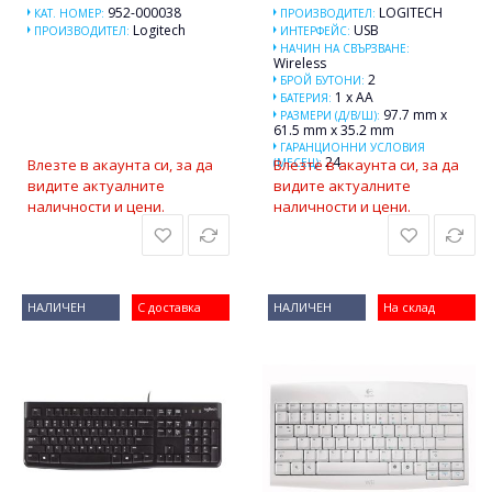
952-000038
LOGITECH
КАТ. НОМЕР:
ПРОИЗВОДИТЕЛ:
Logitech
USB
ПРОИЗВОДИТЕЛ:
ИНТЕРФЕЙС:
НАЧИН НА СВЪРЗВАНЕ:
Wireless
2
БРОЙ БУТОНИ:
1 x AA
БАТЕРИЯ:
97.7 mm x
РАЗМЕРИ (Д/В/Ш):
61.5 mm x 35.2 mm
ГАРАНЦИОННИ УСЛОВИЯ
24
Влезте в акаунта си, за да
(МЕСЕЦ):
Влезте в акаунта си, за да
видите актуалните
видите актуалните
наличности и цени.
наличности и цени.
НАЛИЧЕН
С доставка
НАЛИЧЕН
На склад