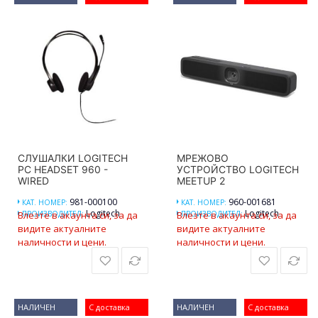
СЛУШАЛКИ LOGITECH
МРЕЖОВО
PC HEADSET 960 -
УСТРОЙСТВО LOGITECH
WIRED
MEETUP 2
981-000100
960-001681
КАТ. НОМЕР:
КАТ. НОМЕР:
Logitech
Logitech
Влезте в акаунта си, за да
ПРОИЗВОДИТЕЛ:
Влезте в акаунта си, за да
ПРОИЗВОДИТЕЛ:
видите актуалните
видите актуалните
наличности и цени.
наличности и цени.
НАЛИЧЕН
С доставка
НАЛИЧЕН
С доставка