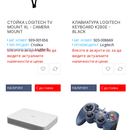
СТОЙКА LOGITECH TV
КЛАВИАТУРА LOGITECH
MOUNT XL - CAMERA
KEYBOARD K280E -
MOUNT
BLACK
939-001656
920-008669
КАТ. НОМЕР:
КАТ. НОМЕР:
Стойка
Logitech
ТИП ПРОДУКТ:
ПРОИЗВОДИТЕЛ:
Logitech
Влезте в акаунта си, за да
ПРОИЗВОДИТЕЛ:
Влезте в акаунта си, за да
видите актуалните
видите актуалните
наличности и цени.
наличности и цени.
НАЛИЧЕН
С доставка
НАЛИЧЕН
С доставка