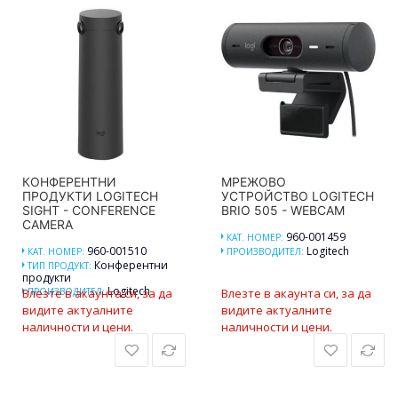
КОНФЕРЕНТНИ
МРЕЖОВО
ПРОДУКТИ LOGITECH
УСТРОЙСТВО LOGITECH
SIGHT - CONFERENCE
BRIO 505 - WEBCAM
CAMERA
960-001459
КАТ. НОМЕР:
960-001510
Logitech
КАТ. НОМЕР:
ПРОИЗВОДИТЕЛ:
Конферентни
ТИП ПРОДУКТ:
продукти
Logitech
Влезте в акаунта си, за да
ПРОИЗВОДИТЕЛ:
Влезте в акаунта си, за да
видите актуалните
видите актуалните
наличности и цени.
наличности и цени.