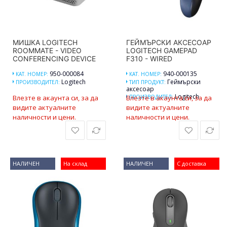
МИШКА LOGITECH
ГЕЙМЪРСКИ АКСЕСОАР
ROOMMATE - VIDEO
LOGITECH GAMEPAD
CONFERENCING DEVICE
F310 - WIRED
950-000084
940-000135
КАТ. НОМЕР:
КАТ. НОМЕР:
Logitech
Геймърски
ПРОИЗВОДИТЕЛ:
ТИП ПРОДУКТ:
аксесоар
Logitech
Влезте в акаунта си, за да
Влезте в акаунта си, за да
ПРОИЗВОДИТЕЛ:
видите актуалните
видите актуалните
наличности и цени.
наличности и цени.
НАЛИЧЕН
На склад
НАЛИЧЕН
С доставка