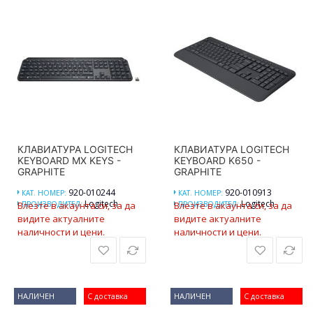
КЛАВИАТУРА LOGITECH
КЛАВИАТУРА LOGITECH
KEYBOARD MX KEYS -
KEYBOARD K650 -
GRAPHITE
GRAPHITE
920-010244
920-010913
КАТ. НОМЕР:
КАТ. НОМЕР:
Logitech
Logitech
Влезте в акаунта си, за да
ПРОИЗВОДИТЕЛ:
Влезте в акаунта си, за да
ПРОИЗВОДИТЕЛ:
видите актуалните
видите актуалните
наличности и цени.
наличности и цени.
НАЛИЧЕН
С доставка
НАЛИЧЕН
С доставка