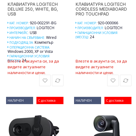
КЛАВИАТУРА LOGITECH
КЛАВИАТУРА LOGITECH
DELUXE 250, WHITE, BG,
CORDLESS MEDIABOARD
USB
PRO TOUCHPAD
920-002291-BG
920-000066
КАТ. НОМЕР:
КАТ. НОМЕР:
LOGITECH
LOGITECH
ПРОИЗВОДИТЕЛ:
ПРОИЗВОДИТЕЛ:
USB
ИНТЕРФЕЙС:
ГАРАНЦИОННИ УСЛОВИЯ
24
Wired
(МЕСЕЦ):
НАЧИН НА СВЪРЗВАНЕ:
Компютър
ПОДХОДЯЩ ЗА:
ОПЕРАЦИОННА СИСТЕМА:
Windows 2000, XP or Vista
ГАРАНЦИОННИ УСЛОВИЯ
24
(МЕСЕЦ):
Влезте в акаунта си, за да
Влезте в акаунта си, за да
видите актуалните
видите актуалните
наличности и цени.
наличности и цени.
НАЛИЧЕН
С доставка
НАЛИЧЕН
С доставка