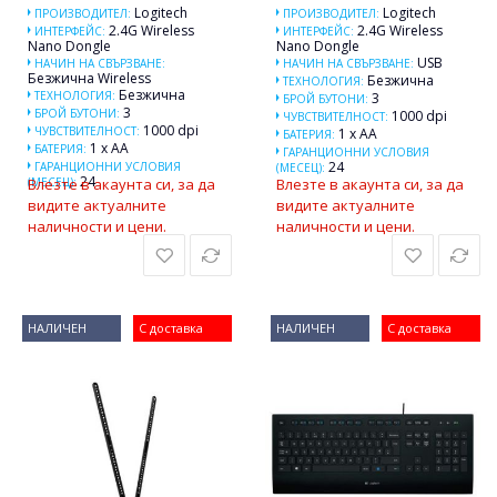
Logitech
Logitech
ПРОИЗВОДИТЕЛ:
ПРОИЗВОДИТЕЛ:
2.4G Wireless
2.4G Wireless
ИНТЕРФЕЙС:
ИНТЕРФЕЙС:
Nano Dongle
Nano Dongle
USB
НАЧИН НА СВЪРЗВАНЕ:
НАЧИН НА СВЪРЗВАНЕ:
Безжична Wireless
Безжична
ТЕХНОЛОГИЯ:
Безжична
ТЕХНОЛОГИЯ:
3
БРОЙ БУТОНИ:
3
БРОЙ БУТОНИ:
1000 dpi
ЧУВСТВИТЕЛНОСТ:
1000 dpi
ЧУВСТВИТЕЛНОСТ:
1 x AA
БАТЕРИЯ:
1 x AA
БАТЕРИЯ:
ГАРАНЦИОННИ УСЛОВИЯ
24
ГАРАНЦИОННИ УСЛОВИЯ
(МЕСЕЦ):
24
(МЕСЕЦ):
Влезте в акаунта си, за да
Влезте в акаунта си, за да
видите актуалните
видите актуалните
наличности и цени.
наличности и цени.
НАЛИЧЕН
С доставка
НАЛИЧЕН
С доставка