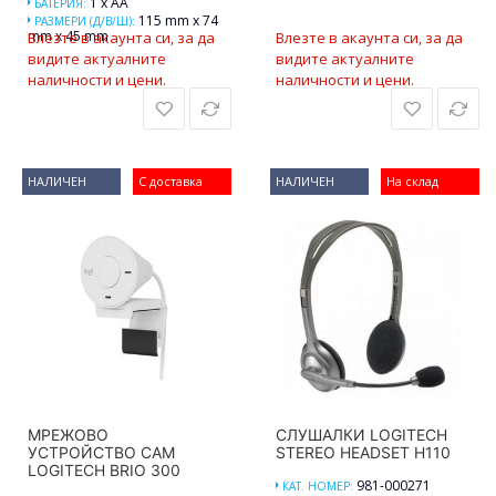
1 x AA
БАТЕРИЯ:
115 mm x 74
РАЗМЕРИ (Д/В/Ш):
mm x 45 mm
Влезте в акаунта си, за да
Влезте в акаунта си, за да
видите актуалните
видите актуалните
наличности и цени.
наличности и цени.
НАЛИЧЕН
С доставка
НАЛИЧЕН
На склад
МРЕЖОВО
СЛУШАЛКИ LOGITECH
УСТРОЙСТВО CAM
STEREO HEADSET H110
LOGITECH BRIO 300
981-000271
КАТ. НОМЕР: