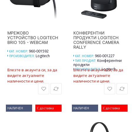
МРЕЖОВО
КОНФЕРЕНТНИ
УСТРОЙСТВО LOGITECH
ПРОДУКТИ LOGITECH
BRIO 105 - WEBCAM
CONFERENCE CAMERA
RALLY
960-001592
КАТ. НОМЕР:
Logitech
960-001227
ПРОИЗВОДИТЕЛ:
КАТ. НОМЕР:
Конферентни
ТИП ПРОДУКТ:
продукти
Logitech
Влезте в акаунта си, за да
Влезте в акаунта си, за да
ПРОИЗВОДИТЕЛ:
видите актуалните
видите актуалните
наличности и цени.
наличности и цени.
НАЛИЧЕН
С доставка
НАЛИЧЕН
С доставка