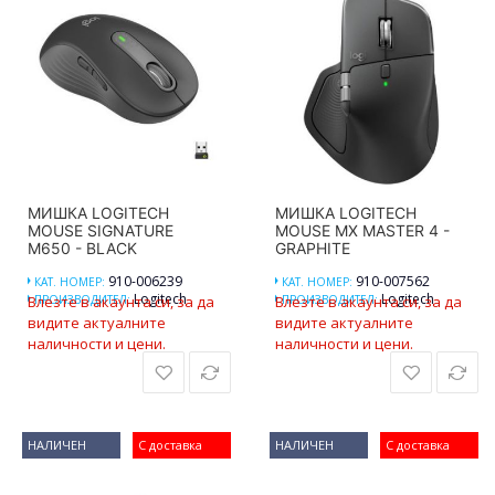
МИШКА LOGITECH
МИШКА LOGITECH
MOUSE SIGNATURE
MOUSE MX MASTER 4 -
M650 - BLACK
GRAPHITE
910-006239
910-007562
КАТ. НОМЕР:
КАТ. НОМЕР:
Logitech
Logitech
Влезте в акаунта си, за да
ПРОИЗВОДИТЕЛ:
Влезте в акаунта си, за да
ПРОИЗВОДИТЕЛ:
видите актуалните
видите актуалните
наличности и цени.
наличности и цени.
НАЛИЧЕН
С доставка
НАЛИЧЕН
С доставка