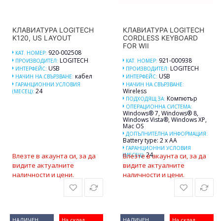
КЛАВИАТУРА LOGITECH
КЛАВИАТУРА LOGITECH
K120, US LAYOUT
CORDLESS KEYBOARD
FOR WII
920-002508
КАТ. НОМЕР:
LOGITECH
921-000938
ПРОИЗВОДИТЕЛ:
КАТ. НОМЕР:
USB
LOGITECH
ИНТЕРФЕЙС:
ПРОИЗВОДИТЕЛ:
кабел
USB
НАЧИН НА СВЪРЗВАНЕ:
ИНТЕРФЕЙС:
ГАРАНЦИОННИ УСЛОВИЯ
НАЧИН НА СВЪРЗВАНЕ:
24
Wireless
(МЕСЕЦ):
Компютър
ПОДХОДЯЩ ЗА:
ОПЕРАЦИОННА СИСТЕМА:
Windows® 7, Windows® 8,
Windows Vista®, Windows XP,
Mac OS
ДОПЪЛНИТЕЛНА ИНФОРМАЦИЯ:
Battery type: 2 x AA
ГАРАНЦИОННИ УСЛОВИЯ
24
Влезте в акаунта си, за да
(МЕСЕЦ):
Влезте в акаунта си, за да
видите актуалните
видите актуалните
наличности и цени.
наличности и цени.
НАЛИЧЕН
На склад
НАЛИЧЕН
На склад