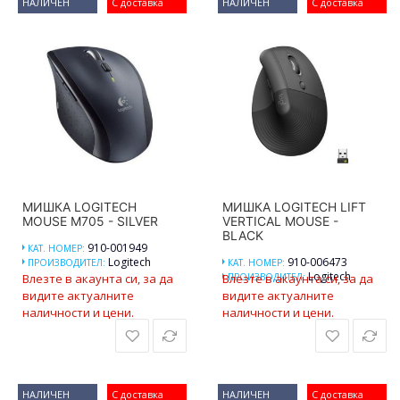
НАЛИЧЕН
С доставка
НАЛИЧЕН
С доставка
МИШКА LOGITECH
МИШКА LOGITECH LIFT
MOUSE M705 - SILVER
VERTICAL MOUSE -
BLACK
910-001949
КАТ. НОМЕР:
Logitech
910-006473
ПРОИЗВОДИТЕЛ:
КАТ. НОМЕР:
Logitech
Влезте в акаунта си, за да
Влезте в акаунта си, за да
ПРОИЗВОДИТЕЛ:
видите актуалните
видите актуалните
наличности и цени.
наличности и цени.
НАЛИЧЕН
С доставка
НАЛИЧЕН
С доставка