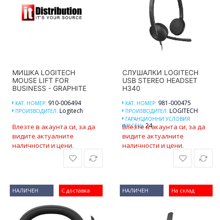
МИШКА LOGITECH
СЛУШАЛКИ LOGITECH
MOUSE LIFT FOR
USB STEREO HEADSET
BUSINESS - GRAPHITE
H340
910-006494
981-000475
КАТ. НОМЕР:
КАТ. НОМЕР:
Logitech
LOGITECH
ПРОИЗВОДИТЕЛ:
ПРОИЗВОДИТЕЛ:
ГАРАНЦИОННИ УСЛОВИЯ
24
Влезте в акаунта си, за да
(МЕСЕЦ):
Влезте в акаунта си, за да
видите актуалните
видите актуалните
наличности и цени.
наличности и цени.
НАЛИЧЕН
С доставка
НАЛИЧЕН
На склад