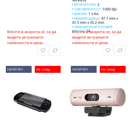
Wireless
3
БРОЙ БУТОНИ:
1000 dpi
ЧУВСТВИТЕЛНОСТ:
1 x AA
БАТЕРИЯ:
97.7 mm x
РАЗМЕРИ (Д/В/Ш):
61.5 mm x 35.2 mm
ГАРАНЦИОННИ УСЛОВИЯ
24
Влезте в акаунта си, за да
(МЕСЕЦ):
Влезте в акаунта си, за да
видите актуалните
видите актуалните
наличности и цени.
наличности и цени.
НАЛИЧЕН
На склад
НАЛИЧЕН
На склад