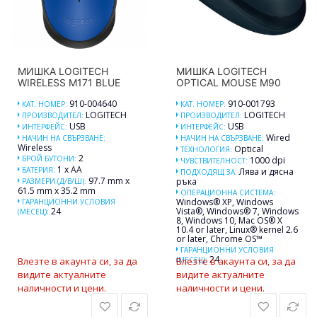
МИШКА LOGITECH
МИШКА LOGITECH
WIRELESS M171 BLUE
OPTICAL MOUSE M90
910-004640
910-001793
КАТ. НОМЕР:
КАТ. НОМЕР:
LOGITECH
LOGITECH
ПРОИЗВОДИТЕЛ:
ПРОИЗВОДИТЕЛ:
USB
USB
ИНТЕРФЕЙС:
ИНТЕРФЕЙС:
Wired
НАЧИН НА СВЪРЗВАНЕ:
НАЧИН НА СВЪРЗВАНЕ:
Wireless
Optical
ТЕХНОЛОГИЯ:
2
БРОЙ БУТОНИ:
1000 dpi
ЧУВСТВИТЕЛНОСТ:
1 x AA
БАТЕРИЯ:
Лява и дясна
ПОДХОДЯЩ ЗА:
97.7 mm x
ръка
РАЗМЕРИ (Д/В/Ш):
61.5 mm x 35.2 mm
ОПЕРАЦИОННА СИСТЕМА:
Windows® XP, Windows
ГАРАНЦИОННИ УСЛОВИЯ
24
Vista®, Windows® 7, Windows
(МЕСЕЦ):
8, Windows 10, Mac OS® X
10.4 or later, Linux® kernel 2.6
or later, Chrome OS™
ГАРАНЦИОННИ УСЛОВИЯ
24
Влезте в акаунта си, за да
(МЕСЕЦ):
Влезте в акаунта си, за да
видите актуалните
видите актуалните
наличности и цени.
наличности и цени.