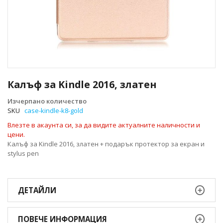
Преминете
към
Калъф за Kindle 2016, златен
началото
на
Изчерпано количество
галерия
SKU
case-kindle-k8-gold
със
Влезте в акаунта си, за да видите актуалните наличности и
снимки
цени.
Калъф за Kindle 2016, златен + подарък протектор за екран и
stylus pen
ДЕТАЙЛИ
ПОВЕЧЕ ИНФОРМАЦИЯ