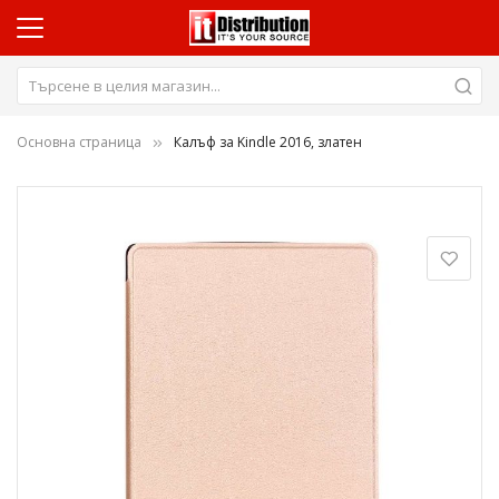
Основна страница
Калъф за Kindle 2016, златен
Преминете
към
края
на
галерията
на
изображенията