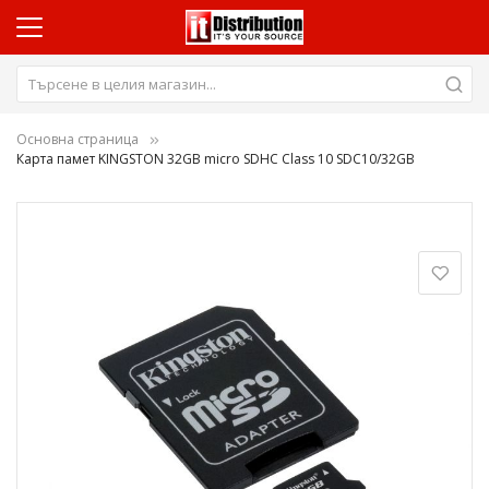
Основна страница
Карта памет KINGSTON 32GB micro SDHC Class 10 SDC10/32GB
Преминете
към
края
на
галерията
на
изображенията