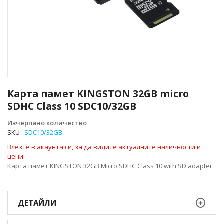
Преминете
към
Карта памет KINGSTON 32GB micro
началото
SDHC Class 10 SDC10/32GB
на
галерия
Изчерпано количество
със
SKU
SDC10/32GB
снимки
Влезте в акаунта си, за да видите актуалните наличности и
цени.
Карта памет KINGSTON 32GB Micro SDHC Class 10 with SD adapter
ДЕТАЙЛИ