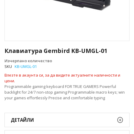
Преминете
към
Клавиатура Gembird KB-UMGL-01
началото
на
Изчерпано количество
галерия
SKU
KB-UMGL-01
със
Влезте в акаунта си, за да видите актуалните наличности и
снимки
цени.
Programmable gaming keyboard FOR TRUE GAMERS Powerful
backlight for 24/7 non-stop gaming Programmable macro keys; win
your games effortlessly Precise and comfortable typing
ДЕТАЙЛИ