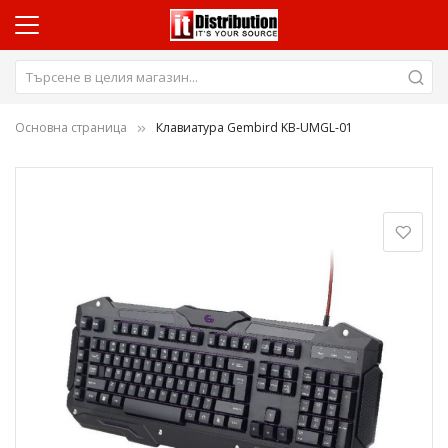
Основна страница
Клавиатура Gembird KB-UMGL-01
Преминете
към
края
на
галерията
на
изображенията