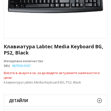
Преминете
към
Клавиатура Labtec Media Keyboard BG,
началото
PS2, Black
на
галерия
Изчерпано количество
със
SKU
967530-0107
снимки
Влезте в акаунта си, за да видите актуалните наличности и
цени.
Клавиатура Labtec Media Keyboard BG, PS2, Black
ДЕТАЙЛИ