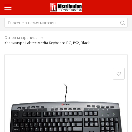
Основна страница
Клавиатура Labtec Media Keyboard BG, PS2, Black
Преминете
към
края
на
галерията
на
изображенията