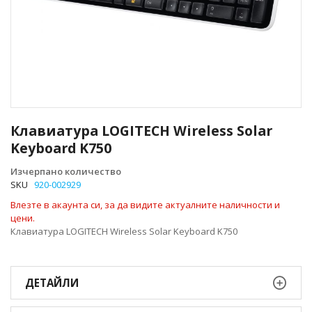
Преминете
към
Клавиатура LOGITECH Wireless Solar
началото
Keyboard K750
на
галерия
Изчерпано количество
със
SKU
920-002929
снимки
Влезте в акаунта си, за да видите актуалните наличности и
цени.
Клавиатура LOGITECH Wireless Solar Keyboard K750
ДЕТАЙЛИ