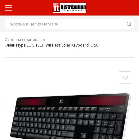
Основна страница
Клавиатура LOGITECH Wireless Solar Keyboard K750
Преминете
към
края
на
галерията
на
изображенията