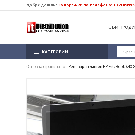
Добре дошли!
За поръчки по телефона: +359 89888
НОВИ ПРОДУ
КАТЕГОРИИ
Основна страница
Реновиран лаптоп HP EliteBook 840 G3
Преминете
към
края
на
галерията
на
изображенията