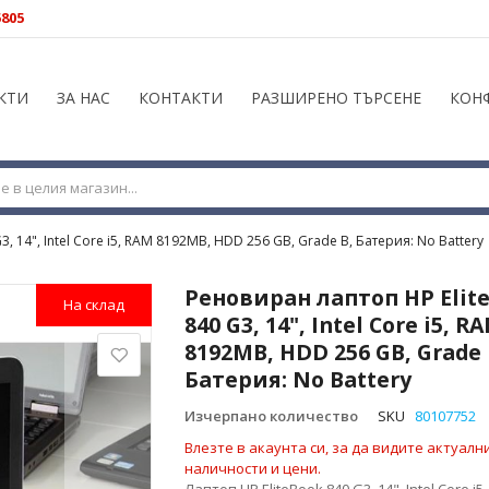
5805
КТИ
ЗА НАС
КОНТАКТИ
РАЗШИРЕНО ТЪРСЕНЕ
КОН
, 14", Intel Core i5, RAM 8192MB, HDD 256 GB, Grade B, Батерия: No Battery
Реновиран лаптоп HP Elit
На склад
840 G3, 14", Intel Core i5, R
8192MB, HDD 256 GB, Grade 
Батерия: No Battery
Изчерпано количество
SKU
80107752
Влезте в акаунта си, за да видите актуалн
наличности и цени.
Лаптоп HP EliteBook 840 G3, 14", Intel Core i5