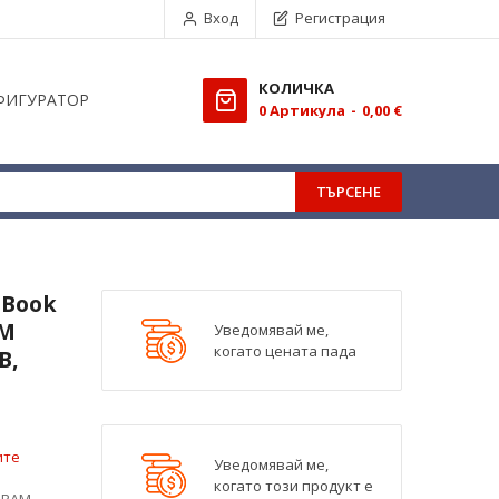
Вход
Регистрация
КОЛИЧКА
ФИГУРАТОР
0
Aртикула
0,00 €
ТЪРСЕНЕ
eBook
AM
Уведомявай ме,
когато цената пада
B,
ите
Уведомявай ме,
когато този продукт е
, RAM