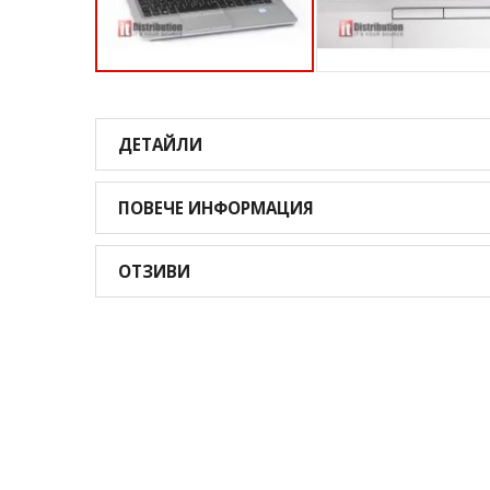
Преминете
към
началото
ДЕТАЙЛИ
на
галерия
със
ПОВЕЧЕ ИНФОРМАЦИЯ
снимки
ОТЗИВИ