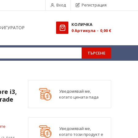
Вход
Регистрация
КОЛИЧКА
ФИГУРАТОР
0
Aртикула
0,00 €
ТЪРСЕНЕ
re i3,
Уведомявай ме,
когато цената пада
rade
ите
Уведомявай ме,
когато този продукт е
 i3, RAM