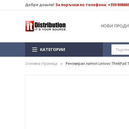
Добре дошли!
За поръчки по телефона: +359 89888
НОВИ ПРОДУ
КАТЕГОРИИ
Основна страница
Реновиран лаптоп Lenovo ThinkPad T42
Преминете
към
края
на
галерията
на
изображенията