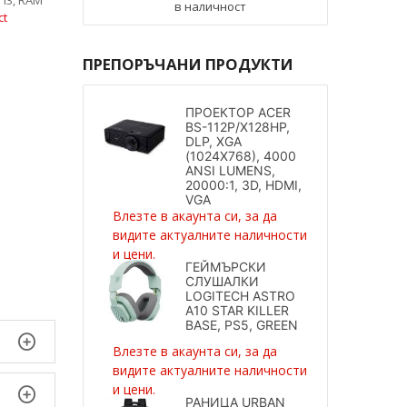
в наличност
ct
ПРЕПОРЪЧАНИ ПРОДУКТИ
ПРОЕКТОР ACER
BS-112P/X128HP,
DLP, XGA
(1024X768), 4000
ANSI LUMENS,
20000:1, 3D, HDMI,
VGA
Влезте в акаунта си, за да
видите актуалните наличности
и цени.
ГЕЙМЪРСКИ
СЛУШАЛКИ
LOGITECH ASTRO
A10 STAR KILLER
BASE, PS5, GREEN
Влезте в акаунта си, за да
видите актуалните наличности
и цени.
РАНИЦА URBAN