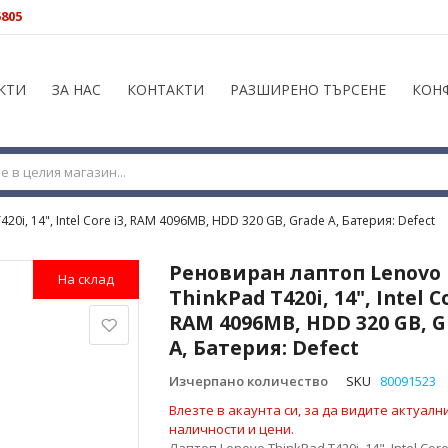
5805
КТИ
ЗА НАС
КОНТАКТИ
РАЗШИРЕНО ТЪРСЕНЕ
КОН
0i, 14", Intel Core i3, RAM 4096MB, HDD 320 GB, Grade A, Батерия: Defect
Реновиран лаптоп Lenovo
На склад
ThinkPad T420i, 14", Intel Co
RAM 4096MB, HDD 320 GB, G
A, Батерия: Defect
Изчерпано количество
SKU
80091523
Влезте в акаунта си, за да видите актуалн
наличности и цени.
Лаптоп Lenovo ThinkPad T420i, 14", Intel Core