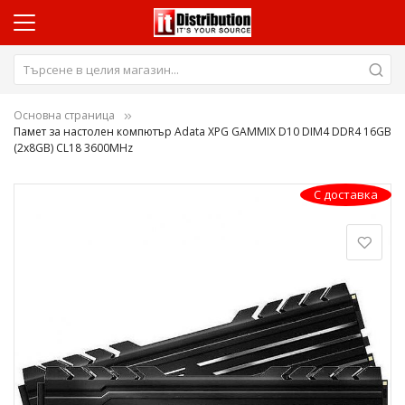
Основна страница
Памет за настолен компютър Adata XPG GAMMIX D10 DIM4 DDR4 16GB
(2x8GB) CL18 3600MHz
Преминете
С доставка
към
края
на
галерията
на
изображенията