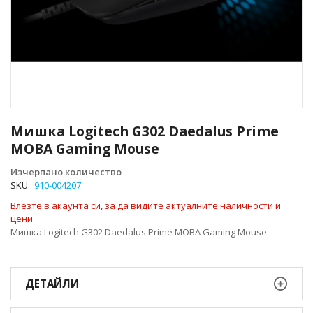
Преминете
към
Мишка Logitech G302 Daedalus Prime
началото
MOBA Gaming Mouse
на
галерия
Изчерпано количество
със
SKU
910-004207
снимки
Влезте в акаунта си, за да видите актуалните наличности и
цени.
Мишка Logitech G302 Daedalus Prime MOBA Gaming Mouse
ДЕТАЙЛИ