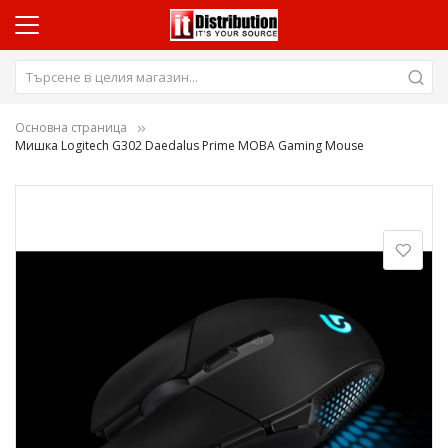
Основна страница
Мишка Logitech G302 Daedalus Prime MOBA Gaming Mouse
Преминете
към
края
на
галерията
на
изображенията