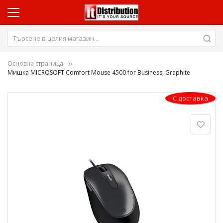
Основна страница
Мишка MICROSOFT Comfort Mouse 4500 for Business, Graphite
Преминете
С доставка
към
края
на
галерията
на
изображенията