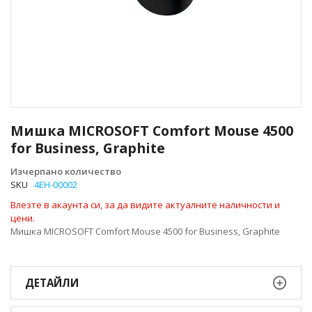
Преминете
към
Мишка MICROSOFT Comfort Mouse 4500
началото
for Business, Graphite
на
галерия
Изчерпано количество
със
SKU
4EH-00002
снимки
Влезте в акаунта си, за да видите актуалните наличности и
цени.
Мишка MICROSOFT Comfort Mouse 4500 for Business, Graphite
ДЕТАЙЛИ