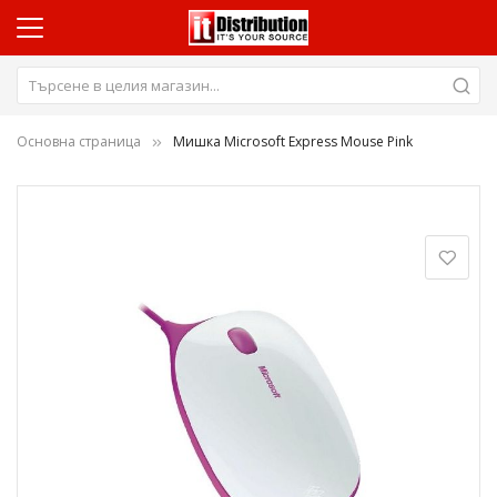
Основна страница
Мишка Microsoft Express Mouse Pink
Преминете
към
края
на
галерията
на
изображенията