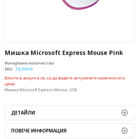
Преминете
към
Мишка Microsoft Express Mouse Pink
началото
на
Изчерпано количество
галерия
SKU
T2J-00016
със
Влезте в акаунта си, за да видите актуалните наличности и
снимки
цени.
Мишка Microsoft Express Mouse, USB
ДЕТАЙЛИ
ПОВЕЧЕ ИНФОРМАЦИЯ