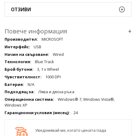
ОТЗИВИ
Повече информация
+
Повече
MICROSOFT
информация
USB
qqq
Wired
Blue Track
3, 1 x Wheel
1000 DPI
N/A
Лява и дясна ръка
Windows® 7, Windows Vista®,
Windows XP
24
Уведомявай ме, когато цената пада