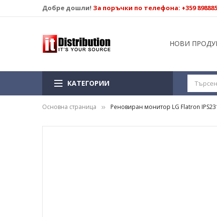
Добре дошли!
За поръчки по телефона: +359 89888
НОВИ ПРОДУ
КАТЕГОРИИ
Основна страница
Реновиран монитор LG Flatron IPS231P
Преминете
към
края
на
галерията
на
изображенията