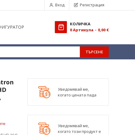
Вход
Регистрация
КОЛИЧКА
ФИГУРАТОР
0
Aртикула
0,00 €
ТЪРСЕНЕ
tron
 HD
Уведомявай ме,
когато цената пада
,
ите
Уведомявай ме,
когато този продукт е
l HD 16:9,