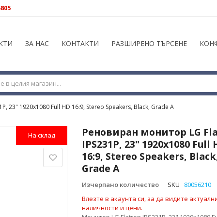
5805
КТИ
ЗА НАС
КОНТАКТИ
РАЗШИРЕНО ТЪРСЕНЕ
КОН
, 23" 1920x1080 Full HD 16:9, Stereo Speakers, Black, Grade A
Реновиран монитор LG Fla
На склад
IPS231P, 23" 1920x1080 Full
16:9, Stereo Speakers, Black
Grade A
Изчерпано количество
SKU
80056210
Влезте в акаунта си, за да видите актуалн
наличности и цени.
Монитор LG Flatron IPS231P, 23" 1920x1080 Ful