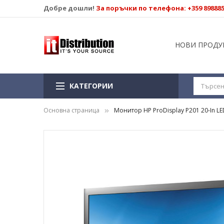
Добре дошли!
За поръчки по телефона: +359 89888
НОВИ ПРОДУ
КАТЕГОРИИ
Основна страница
Монитор HP ProDisplay P201 20-In LE
Преминете
към
края
на
галерията
на
изображенията