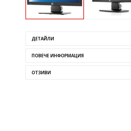
Преминете
към
началото
ДЕТАЙЛИ
на
галерия
със
ПОВЕЧЕ ИНФОРМАЦИЯ
снимки
ОТЗИВИ