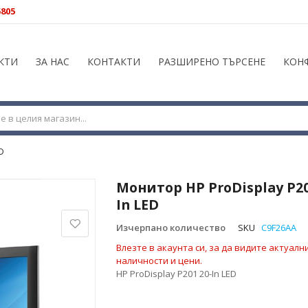
5805
КТИ
ЗА НАС
КОНТАКТИ
РАЗШИРЕНО ТЪРСЕНЕ
КОН
D
Монитор HP ProDisplay P20
In LED
Изчерпано количество
SKU
C9F26AA
Влезте в акаунта си, за да видите актуалн
наличности и цени.
HP ProDisplay P201 20-In LED