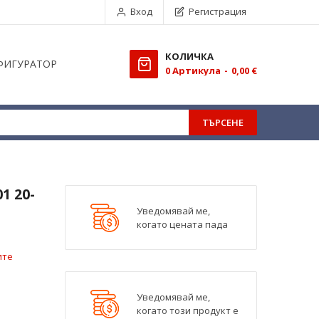
Вход
Регистрация
КОЛИЧКА
ФИГУРАТОР
0
Aртикула
0,00 €
ТЪРСЕНЕ
1 20-
Уведомявай ме,
когато цената пада
ите
Уведомявай ме,
когато този продукт е