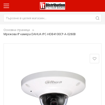
Основна страница
Мрежова IP камера DAHUA IPC-HDB4100CP-A-0280B
Преминете
към
края
на
галерията
на
изображенията