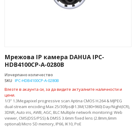
Преминете
към
Мрежова IP камера DAHUA IPC-
началото
HDB4100CP-A-0280B
на
галерия
Изчерпано количество
със
SKU
IPC-HDB4100CP-A-0280B
снимки
Влезте в акаунта си, за да видите актуалните наличности и
цени.
1/3” 1.3Megapixel progressive scan Aptina CMOS H.264 & MJPEG
dual-stream encoding Max 25/30fps@1.3M(1280×960) Day/Night(ICR),
3DNR, Auto iris, AWB, AGC, BLC Multiple network monitoring: Web
viewer, CMS(DSS/PSS) & DMSS 3.6mm fixed lens (2.8mm,6mm
optional) Micro SD memory, IP66, IK10, PoE