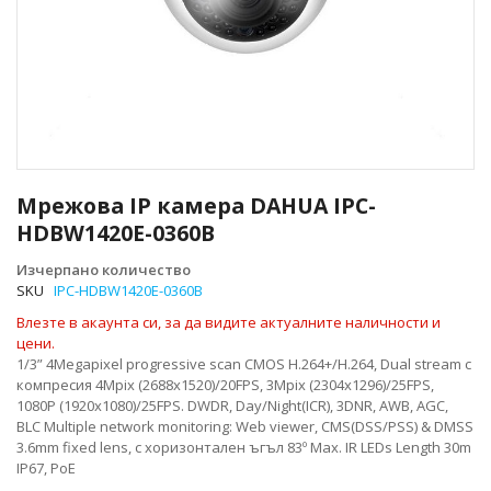
Преминете
към
Мрежова IP камера DAHUA IPC-
началото
HDBW1420E-0360B
на
галерия
Изчерпано количество
със
SKU
IPC-HDBW1420E-0360B
снимки
Влезте в акаунта си, за да видите актуалните наличности и
цени.
1/3” 4Megapixel progressive scan CMOS H.264+/H.264, Dual stream с
компресия 4Mpix (2688x1520)/20FPS, 3Mpix (2304x1296)/25FPS,
1080P (1920x1080)/25FPS. DWDR, Day/Night(ICR), 3DNR, AWB, AGC,
BLC Multiple network monitoring: Web viewer, CMS(DSS/PSS) & DMSS
3.6mm fixed lens, с хоризонтален ъгъл 83º Max. IR LEDs Length 30m
IP67, PoE