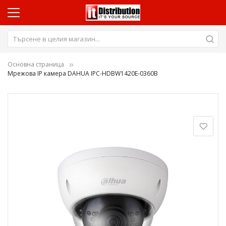
Основна страница
Мрежова IP камера DAHUA IPC-HDBW1420E-0360B
Преминете
към
края
на
галерията
на
изображенията