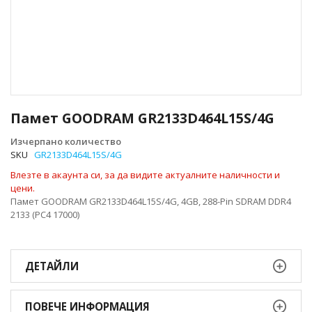
Преминете
към
Памет GOODRAM GR2133D464L15S/4G
началото
на
Изчерпано количество
галерия
SKU
GR2133D464L15S/4G
със
Влезте в акаунта си, за да видите актуалните наличности и
снимки
цени.
Памет GOODRAM GR2133D464L15S/4G, 4GB, 288-Pin SDRAM DDR4
2133 (PC4 17000)
ДЕТАЙЛИ
ПОВЕЧЕ ИНФОРМАЦИЯ