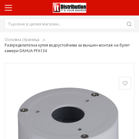
Основна страница
Разпределителна кутия водоустойчива за външен монтаж на булет
камери DAHUA PFA134
Преминете
към
края
на
галерията
на
изображенията