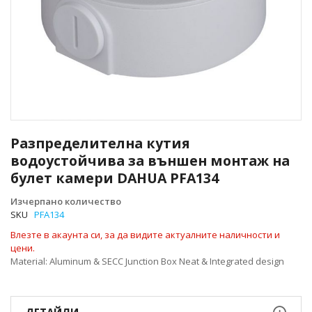
Преминете
към
Разпределителна кутия
началото
водоустойчива за външен монтаж на
на
булет камери DAHUA PFA134
галерия
със
Изчерпано количество
снимки
SKU
PFA134
Влезте в акаунта си, за да видите актуалните наличности и
цени.
Material: Aluminum & SECC Junction Box Neat & Integrated design