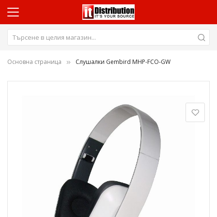
Основна страница
Слушалки Gembird MHP-FCO-GW
Преминете
към
края
на
галерията
на
изображенията