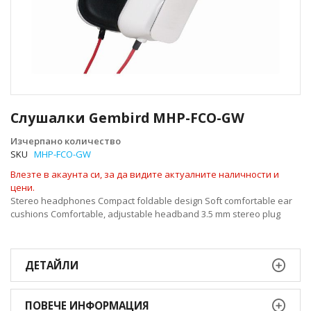
Преминете
към
Слушалки Gembird MHP-FCO-GW
началото
на
Изчерпано количество
галерия
SKU
MHP-FCO-GW
със
Влезте в акаунта си, за да видите актуалните наличности и
снимки
цени.
Stereo headphones Compact foldable design Soft comfortable ear
cushions Comfortable, adjustable headband 3.5 mm stereo plug
ДЕТАЙЛИ
ПОВЕЧЕ ИНФОРМАЦИЯ