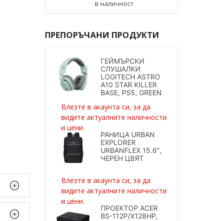
в наличност
ПРЕПОРЪЧАНИ ПРОДУКТИ
ГЕЙМЪРСКИ
СЛУШАЛКИ
LOGITECH ASTRO
A10 STAR KILLER
BASE, PS5, GREEN
Влезте в акаунта си, за да
видите актуалните наличности
и цени.
РАНИЦА URBAN
EXPLORER
URBANFLEX 15.6″,
ЧЕРЕН ЦВЯТ
Влезте в акаунта си, за да
видите актуалните наличности
и цени.
ПРОЕКТОР ACER
BS-112P/X128HP,