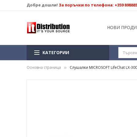
Добре дошли!
За поръчки по телефона: +359 89888
НОВИ ПРОДУ
КАТЕГОРИИ
Основна страница
Слушалки MICROSOFT LifeChat LX-30
Преминете
към
края
на
галерията
на
изображенията