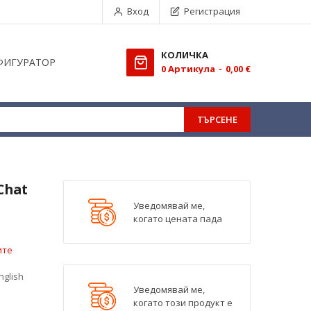
Вход
Регистрация
КОЛИЧКА
ФИГУРАТОР
0
Aртикула
0,00 €
ТЪРСЕНЕ
Chat
Уведомявай ме,
когато цената пада
ите
nglish
Уведомявай ме,
когато този продукт е