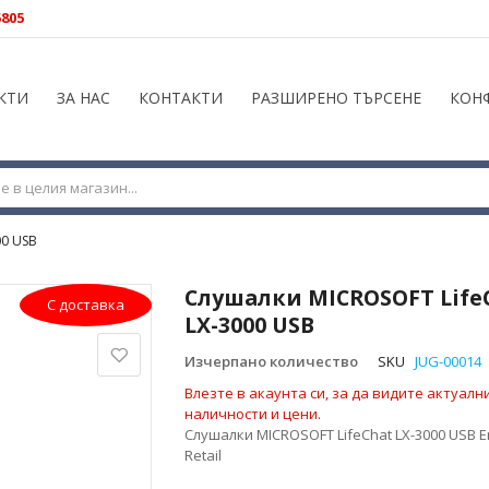
5805
КТИ
ЗА НАС
КОНТАКТИ
РАЗШИРЕНО ТЪРСЕНЕ
КОН
00 USB
Слушалки MICROSOFT Life
С доставка
LX-3000 USB
Изчерпано количество
SKU
JUG-00014
Влезте в акаунта си, за да видите актуалн
наличности и цени.
Слушалки MICROSOFT LifeChat LX-3000 USB E
Retail