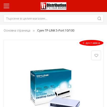
Основна страница
Суич TP-LINK 5-Port 10/100
Преминете
С доставка
към
края
на
галерията
на
изображенията