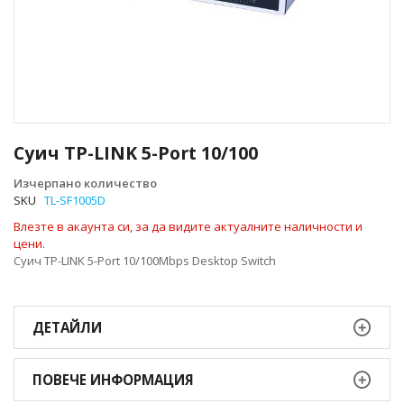
Преминете
към
Суич TP-LINK 5-Port 10/100
началото
на
Изчерпано количество
галерия
SKU
TL-SF1005D
със
Влезте в акаунта си, за да видите актуалните наличности и
снимки
цени.
Суич TP-LINK 5-Port 10/100Mbps Desktop Switch
ДЕТАЙЛИ
ПОВЕЧЕ ИНФОРМАЦИЯ