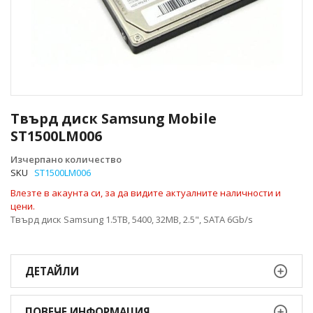
Преминете
към
Твърд диск Samsung Mobile
началото
ST1500LM006
на
галерия
Изчерпано количество
със
SKU
ST1500LM006
снимки
Влезте в акаунта си, за да видите актуалните наличности и
цени.
Твърд диск Samsung 1.5TB, 5400, 32MB, 2.5", SATA 6Gb/s
ДЕТАЙЛИ
ПОВЕЧЕ ИНФОРМАЦИЯ