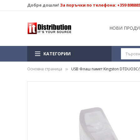
Добре дошли!
За поръчки по телефона: +359 89888
НОВИ ПРОДУ
КАТЕГОРИИ
Основна страница
USB Флаш памет Kingston DTDUO3C/32
Преминете
към
края
на
галерията
на
изображенията