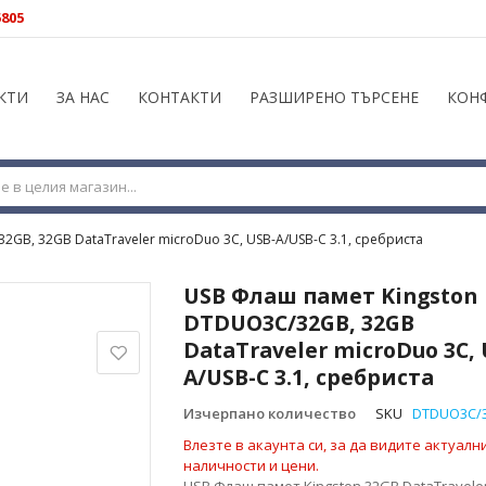
5805
КТИ
ЗА НАС
КОНТАКТИ
РАЗШИРЕНО ТЪРСЕНЕ
КОН
GB, 32GB DataTraveler microDuo 3C, USB-A/USB-C 3.1, сребриста
USB Флаш памет Kingston
DTDUO3C/32GB, 32GB
DataTraveler microDuo 3C, 
A/USB-C 3.1, сребриста
Изчерпано количество
SKU
DTDUO3C/
Влезте в акаунта си, за да видите актуалн
наличности и цени.
USB Флаш памет Kingston 32GB DataTravele