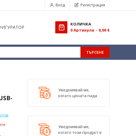
Вход
Регистрация
КОЛИЧКА
ФИГУРАТОР
0
Aртикула
0,00 €
ТЪРСЕНЕ
Уведомявай ме,
когато цената пада
USB-
32GB
ите
Уведомявай ме,
когато този продукт е
r