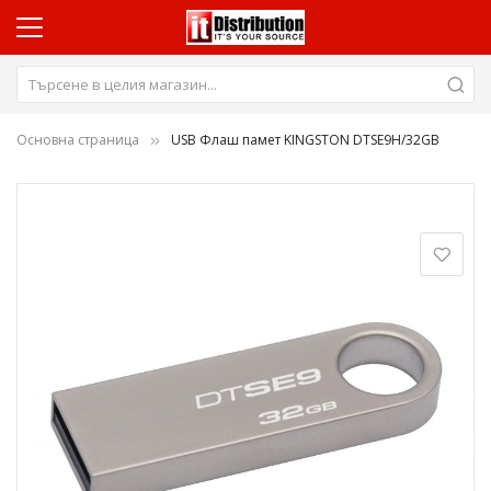
Основна страница
USB Флаш памет KINGSTON DTSE9H/32GB
Преминете
към
края
на
галерията
на
изображенията