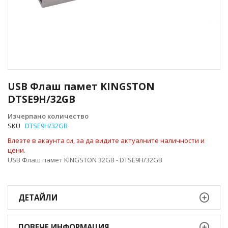
Преминете
към
USB Флаш памет KINGSTON
началото
DTSE9H/32GB
на
галерия
Изчерпано количество
със
SKU
DTSE9H/32GB
снимки
Влезте в акаунта си, за да видите актуалните наличности и
цени.
USB Флаш памет KINGSTON 32GB - DTSE9H/32GB
ДЕТАЙЛИ
ПОВЕЧЕ ИНФОРМАЦИЯ