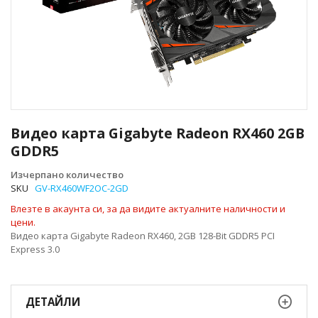
Преминете
към
Видео карта Gigabyte Radeon RX460 2GB
началото
GDDR5
на
галерия
Изчерпано количество
със
SKU
GV-RX460WF2OC-2GD
снимки
Влезте в акаунта си, за да видите актуалните наличности и
цени.
Видео карта Gigabyte Radeon RX460, 2GB 128-Bit GDDR5 PCI
Express 3.0
ДЕТАЙЛИ