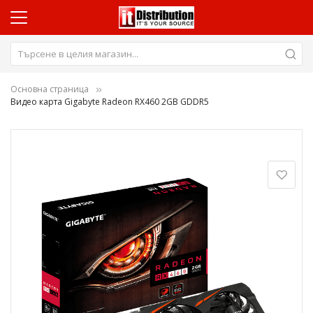
Основна страница
Видео карта Gigabyte Radeon RX460 2GB GDDR5
Преминете
към
края
на
галерията
на
изображенията