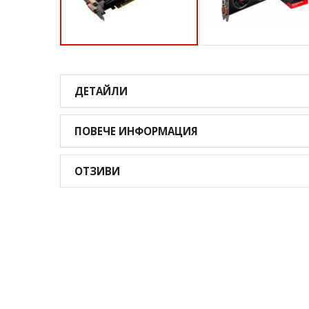
Преминете
към
началото
ДЕТАЙЛИ
на
галерия
със
ПОВЕЧЕ ИНФОРМАЦИЯ
снимки
ОТЗИВИ