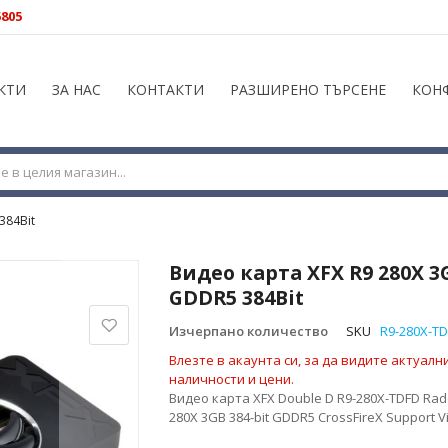
5805
КТИ
ЗА НАС
КОНТАКТИ
РАЗШИРЕНО ТЪРСЕНЕ
КОН
384Bit
Видео карта XFX R9 280X 3
GDDR5 384Bit
Изчерпано количество
SKU
R9-280X-T
Влезте в акаунта си, за да видите актуалн
наличности и цени.
Видео карта XFX Double D R9-280X-TDFD Ra
280X 3GB 384-bit GDDR5 CrossFireX Support V