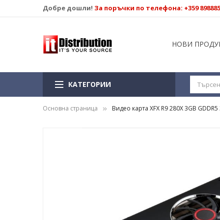
Добре дошли!
За поръчки по телефона: +359 89888
НОВИ ПРОДУ
КАТЕГОРИИ
Основна страница
Видео карта XFX R9 280X 3GB GDDR5 
Преминете
към
края
на
галерията
на
изображенията