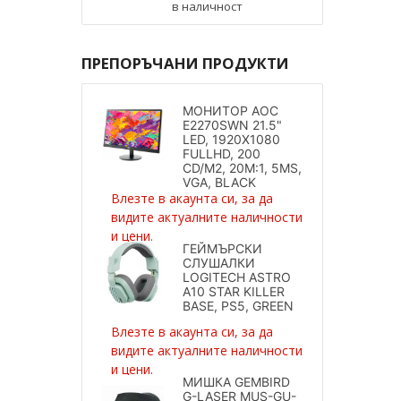
в наличност
ПРЕПОРЪЧАНИ ПРОДУКТИ
МОНИТОР AOC
E2270SWN 21.5"
LED, 1920X1080
FULLHD, 200
CD/M2, 20M:1, 5MS,
VGA, BLACK
Влезте в акаунта си, за да
видите актуалните наличности
и цени.
ГЕЙМЪРСКИ
СЛУШАЛКИ
LOGITECH ASTRO
A10 STAR KILLER
BASE, PS5, GREEN
Влезте в акаунта си, за да
видите актуалните наличности
и цени.
МИШКА GEMBIRD
G-LASER MUS-GU-