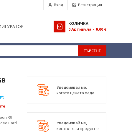
Вход
Регистрация
КОЛИЧКА
ФИГУРАТОР
0
Aртикула
0,00 €
ТЪРСЕНЕ
GB
Уведомявай ме,
когато цената пада
DFD
ите
deon R9
ideo Card
Уведомявай ме,
когато този продукт е