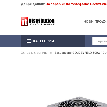
Добре дошли!
За поръчки по телефона: +359 89888
НОВИ ПРОДУ
КАТЕГОРИИ
Основна страница
Захранване GOLDEN FIELD 500W 12c
Преминете
към
края
на
галерията
на
изображенията