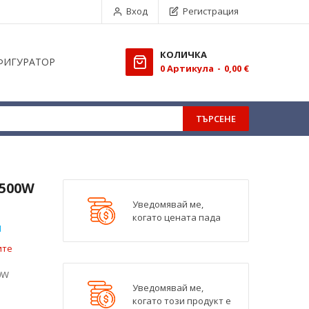
Вход
Регистрация
КОЛИЧКА
ФИГУРАТОР
0
Aртикула
0,00 €
ТЪРСЕНЕ
 500W
Уведомявай ме,
когато цената пада
M
ите
0W
Уведомявай ме,
когато този продукт е