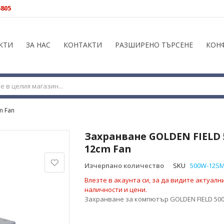
5805
КТИ
ЗА НАС
КОНТАКТИ
РАЗШИРЕНО ТЪРСЕНЕ
КОН
m Fan
Захранване GOLDEN FIELD
12cm Fan
Изчерпано количество
SKU
500W-12S
Влезте в акаунта си, за да видите актуалн
наличности и цени.
Захранване за компютър GOLDEN FIELD 50