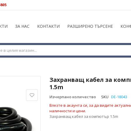
5805
КТИ
ЗА НАС
КОНТАКТИ
РАЗШИРЕНО ТЪРСЕНЕ
КОН
Захранващ кабел за ком
1.5m
Изчерпано количество
SKU
DE-18043
Влезте в акаунта си, за да видите актуалн
наличности и цени.
Захранващ кабел за компютър 1.5m