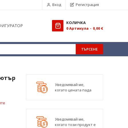
Вход
Регистрация
КОЛИЧКА
ФИГУРАТОР
0
Aртикула
0,00 €
ТЪРСЕНЕ
пютър
Уведомявай ме,
когато цената пада
ите
Уведомявай ме,
когато този продукт е