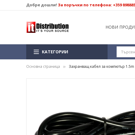
Добре дошли!
За поръчки по телефона: +359 89888
НОВИ ПРОДУ
КАТЕГОРИИ
Основна страница
Захранващ кабел за компютър 1.5m
Преминете
към
края
на
галерията
на
изображенията