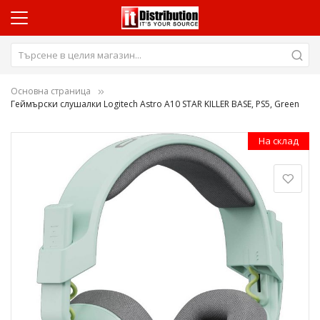
Основна страница
Геймърски слушалки Logitech Astro A10 STAR KILLER BASE, PS5, Green
Преминете
На склад
към
края
на
галерията
на
изображенията