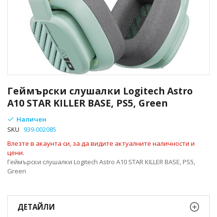
Преминете
към
Геймърски слушалки Logitech Astro
началото
A10 STAR KILLER BASE, PS5, Green
на
галерия
Наличен
със
SKU
939-002085
снимки
Влезте в акаунта си, за да видите актуалните наличности и
цени.
Геймърски слушалки Logitech Astro A10 STAR KILLER BASE, PS5,
Green
ДЕТАЙЛИ