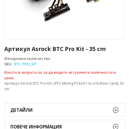
Преминете
към
Артикул Asrock BTC Pro Kit - 35 cm
началото
на
Изчерпано количество
галерия
SKU
BTC_PRO_KIT
със
Влезте в акаунта си, за да видите актуалните наличности и
снимки
цени.
Артикул Asrock BTC Pro Kit ( BTC Mining PCEeX1 to x16 Riser card), 35
cm
ДЕТАЙЛИ
ПОВЕЧЕ ИНФОРМАЦИЯ