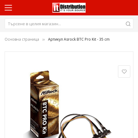
Основна страница
Артикул Asrock BTC Pro Kit - 35 cm
Преминете
към
края
на
галерията
на
изображенията