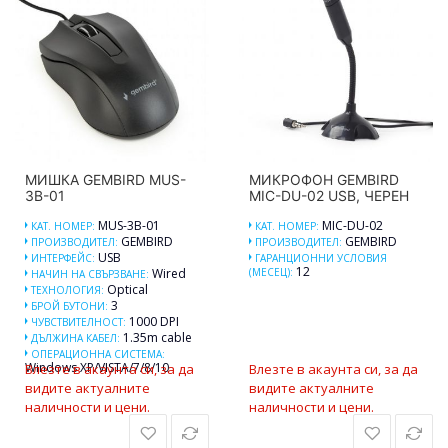
МИШКА GEMBIRD MUS-
МИКРОФОН GEMBIRD
3B-01
MIC-DU-02 USB, ЧЕРЕН
MUS-3B-01
MIC-DU-02
КАТ. НОМЕР:
КАТ. НОМЕР:
GEMBIRD
GEMBIRD
ПРОИЗВОДИТЕЛ:
ПРОИЗВОДИТЕЛ:
USB
ИНТЕРФЕЙС:
ГАРАНЦИОННИ УСЛОВИЯ
12
Wired
(МЕСЕЦ):
НАЧИН НА СВЪРЗВАНЕ:
Optical
ТЕХНОЛОГИЯ:
3
БРОЙ БУТОНИ:
1000 DPI
ЧУВСТВИТЕЛНОСТ:
1.35m cable
ДЪЛЖИНА КАБЕЛ:
ОПЕРАЦИОННА СИСТЕМА:
Windows XP/VISTA/7/8/10
Влезте в акаунта си, за да
Влезте в акаунта си, за да
видите актуалните
видите актуалните
наличности и цени.
наличности и цени.