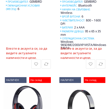
GEMBIRD
GEMBIRD
ПРОИЗВОДИТЕЛ:
ПРОИЗВОДИТЕЛ:
Bluetooth
ГАРАНЦИОННИ УСЛОВИЯ
ИНТЕРФЕЙС:
6
(МЕСЕЦ):
НАЧИН НА СВЪРЗВАНЕ:
Wireless
6
БРОЙ БУТОНИ:
800 – 1600
ЧУВСТВИТЕЛНОСТ:
DPI
2 x AAA
БАТЕРИЯ:
95 x 65 x 35
РАЗМЕРИ (Д/В/Ш):
mm
ОПЕРАЦИОННА СИСТЕМА:
Windows
98SE/ME/2000/XP/VISTA/Windows
7/8/10
Влезте в акаунта си, за да
Влезте в акаунта си, за да
видите актуалните
видите актуалните
наличности и цени.
наличности и цени.
НАЛИЧЕН
На склад
НАЛИЧЕН
На склад