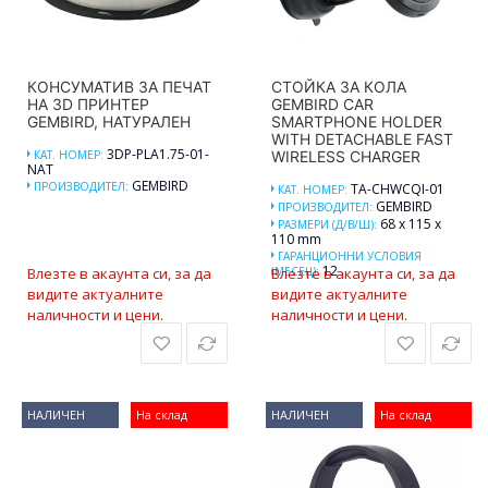
КОНСУМАТИВ ЗА ПЕЧАТ
СТОЙКА ЗА КОЛА
НА 3D ПРИНТЕР
GEMBIRD CAR
GEMBIRD, НАТУРАЛЕН
SMARTPHONE HOLDER
WITH DETACHABLE FAST
3DP-PLA1.75-01-
КАТ. НОМЕР:
WIRELESS CHARGER
NAT
GEMBIRD
ПРОИЗВОДИТЕЛ:
TA-CHWCQI-01
КАТ. НОМЕР:
GEMBIRD
ПРОИЗВОДИТЕЛ:
68 x 115 x
РАЗМЕРИ (Д/В/Ш):
110 mm
ГАРАНЦИОННИ УСЛОВИЯ
12
Влезте в акаунта си, за да
(МЕСЕЦ):
Влезте в акаунта си, за да
видите актуалните
видите актуалните
наличности и цени.
наличности и цени.
НАЛИЧЕН
На склад
НАЛИЧЕН
На склад