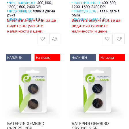
400, 800,
400, 800,
ЧУВСТВИТЕЛНОСТ:
ЧУВСТВИТЕЛНОСТ:
1200, 1600, 2400 DPI
1200, 1600, 2400 DPI
Лява и дясна
Лява и дясна
ПОДХОДЯЩ ЗА:
ПОДХОДЯЩ ЗА:
ръка
ръка
1.3 m
1.3 m
Влезте в акаунта си, за да
ДЪЛЖИНА КАБЕЛ:
Влезте в акаунта си, за да
ДЪЛЖИНА КАБЕЛ:
видите актуалните
видите актуалните
наличности и цени.
наличности и цени.
НАЛИЧЕН
На склад
НАЛИЧЕН
На склад
БАТЕРИЯ GEMBIRD
БАТЕРИЯ GEMBIRD
CR2025, 2БР
CR2016, 2 БР