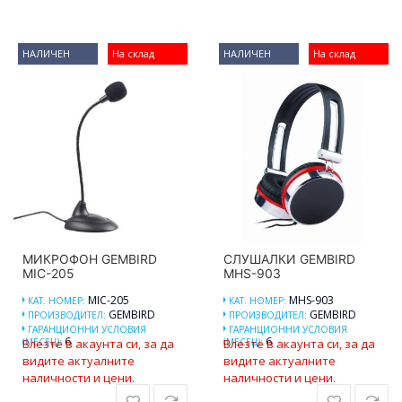
НАЛИЧЕН
На склад
НАЛИЧЕН
На склад
МИКРОФОН GEMBIRD
СЛУШАЛКИ GEMBIRD
MIC-205
MHS-903
MIC-205
MHS-903
КАТ. НОМЕР:
КАТ. НОМЕР:
GEMBIRD
GEMBIRD
ПРОИЗВОДИТЕЛ:
ПРОИЗВОДИТЕЛ:
ГАРАНЦИОННИ УСЛОВИЯ
ГАРАНЦИОННИ УСЛОВИЯ
6
6
(МЕСЕЦ):
Влезте в акаунта си, за да
(МЕСЕЦ):
Влезте в акаунта си, за да
видите актуалните
видите актуалните
наличности и цени.
наличности и цени.