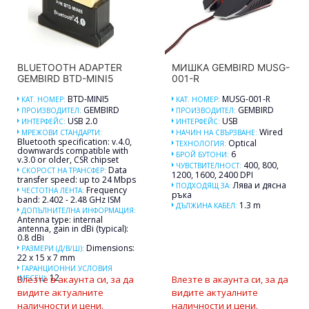
BLUETOOTH ADAPTER
МИШКА GEMBIRD MUSG-
GEMBIRD BTD-MINI5
001-R
BTD-MINI5
MUSG-001-R
КАТ. НОМЕР:
КАТ. НОМЕР:
GEMBIRD
GEMBIRD
ПРОИЗВОДИТЕЛ:
ПРОИЗВОДИТЕЛ:
USB 2.0
USB
ИНТЕРФЕЙС:
ИНТЕРФЕЙС:
Wired
МРЕЖОВИ СТАНДАРТИ:
НАЧИН НА СВЪРЗВАНЕ:
Bluetooth specification: v.4.0,
Optical
ТЕХНОЛОГИЯ:
downwards compatible with
6
БРОЙ БУТОНИ:
v.3.0 or older, CSR chipset
400, 800,
ЧУВСТВИТЕЛНОСТ:
Data
СКОРОСТ НА ТРАНСФЕР:
1200, 1600, 2400 DPI
transfer speed: up to 24 Mbps
Лява и дясна
ПОДХОДЯЩ ЗА:
Frequency
ЧЕСТОТНА ЛЕНТА:
ръка
band: 2.402 - 2.48 GHz ISM
1.3 m
ДЪЛЖИНА КАБЕЛ:
ДОПЪЛНИТЕЛНА ИНФОРМАЦИЯ:
Antenna type: internal
antenna, gain in dBi (typical):
0.8 dBi
Dimensions:
РАЗМЕРИ (Д/В/Ш):
22 x 15 x 7 mm
ГАРАНЦИОННИ УСЛОВИЯ
12
(МЕСЕЦ):
Влезте в акаунта си, за да
Влезте в акаунта си, за да
видите актуалните
видите актуалните
наличности и цени.
наличности и цени.