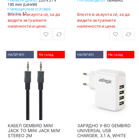
220 x 21 x
GEMBIRD
РАЗМЕРИ (Д/В/Ш):
ПРОИЗВОДИТЕЛ:
185 mm (LxHxW)
ГАРАНЦИОННИ УСЛОВИЯ
12
(МЕСЕЦ):
Влезте в акаунта си, за да
Влезте в акаунта си, за да
видите актуалните
видите актуалните
наличности и цени.
наличности и цени.
НАЛИЧЕН
На склад
НАЛИЧЕН
На склад
КАБЕЛ GEMBIRD MINI
ЗАРЯДНО У-ВО GEMBIRD
JACK TO MINI JACK M/M
UNIVERSAL USB
STEREO 2M
CHARGER, 3.1 A, WHITE