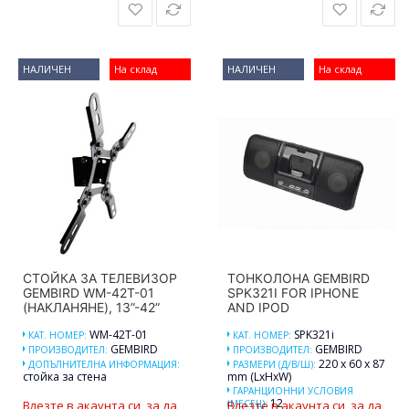
НАЛИЧЕН
На склад
НАЛИЧЕН
На склад
СТОЙКА ЗА ТЕЛЕВИЗОР
ТОНКОЛОНА GEMBIRD
GEMBIRD WM-42T-01
SPK321I FOR IPHONE
(НАКЛАНЯНЕ), 13”-42”
AND IPOD
WM-42T-01
SPK321i
КАТ. НОМЕР:
КАТ. НОМЕР:
GEMBIRD
GEMBIRD
ПРОИЗВОДИТЕЛ:
ПРОИЗВОДИТЕЛ:
220 x 60 x 87
ДОПЪЛНИТЕЛНА ИНФОРМАЦИЯ:
РАЗМЕРИ (Д/В/Ш):
стойка за стена
mm (LxHxW)
ГАРАНЦИОННИ УСЛОВИЯ
12
Влезте в акаунта си, за да
(МЕСЕЦ):
Влезте в акаунта си, за да