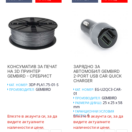
КОНСУМАТИВ ЗА ПЕЧАТ
ЗАРЯДНО ЗА
НА 3D ПРИНТЕР
АВТОМОБИЛ GEMBIRD
GEMBIRD - СРЕБРИСТ
2-PORT USB CAR QUICK
CHARGER
3DP-PLA1.75-01-S
КАТ. НОМЕР:
GEMBIRD
EG-U2QC3-CAR-
ПРОИЗВОДИТЕЛ:
КАТ. НОМЕР:
01
GEMBIRD
ПРОИЗВОДИТЕЛ:
25 x 25 x 58
РАЗМЕРИ (Д/В/Ш):
mm
ГАРАНЦИОННИ УСЛОВИЯ
6
Влезте в акаунта си, за да
(МЕСЕЦ):
Влезте в акаунта си, за да
видите актуалните
видите актуалните
наличности и цени.
наличности и цени.