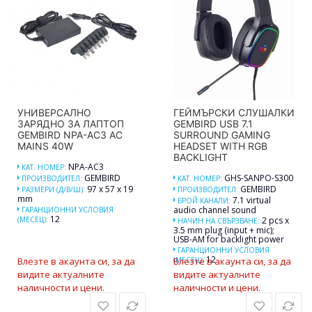
УНИВЕРСАЛНО
ГЕЙМЪРСКИ СЛУШАЛКИ
ЗАРЯДНО ЗА ЛАПТОП
GEMBIRD USB 7.1
GEMBIRD NPA-AC3 AC
SURROUND GAMING
MAINS 40W
HEADSET WITH RGB
BACKLIGHT
NPA-AC3
КАТ. НОМЕР:
GEMBIRD
GHS-SANPO-S300
ПРОИЗВОДИТЕЛ:
КАТ. НОМЕР:
97 x 57 x 19
GEMBIRD
РАЗМЕРИ (Д/В/Ш):
ПРОИЗВОДИТЕЛ:
mm
7.1 virtual
БРОЙ КАНАЛИ:
audio channel sound
ГАРАНЦИОННИ УСЛОВИЯ
12
(МЕСЕЦ):
2 pcs x
НАЧИН НА СВЪРЗВАНЕ:
3.5 mm plug (input + mic);
USB-AM for backlight power
ГАРАНЦИОННИ УСЛОВИЯ
12
Влезте в акаунта си, за да
(МЕСЕЦ):
Влезте в акаунта си, за да
видите актуалните
видите актуалните
наличности и цени.
наличности и цени.