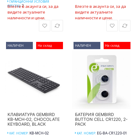
ГАРАНЦИОННИ УСЛОВИЯ
2
(МЕСЕЦ):
Влезте в акаунта си, за да
Влезте в акаунта си, за да
видите актуалните
видите актуалните
наличности и цени.
наличности и цени.
НАЛИЧЕН
На склад
НАЛИЧЕН
На склад
КЛАВИАТУРА GEMBIRD
БАТЕРИЯ GEMBIRD
KB-MCH-02, CHOCOLATE
BUTTON CELL CR1220, 2-
KEYBOARD, BLACK
PACK
KB-MCH-02
EG-BA-CR1220-01
КАТ. НОМЕР:
КАТ. НОМЕР: