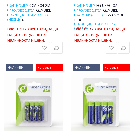
CCA-404-2M
EG-U4AC-02
КАТ. НОМЕР:
КАТ. НОМЕР:
GEMBIRD
GEMBIRD
ПРОИЗВОДИТЕЛ:
ПРОИЗВОДИТЕЛ:
86 x 65 x 30
ГАРАНЦИОННИ УСЛОВИЯ
РАЗМЕРИ (Д/В/Ш):
2
mm
(МЕСЕЦ):
ГАРАНЦИОННИ УСЛОВИЯ
6
Влезте в акаунта си, за да
(МЕСЕЦ):
Влезте в акаунта си, за да
видите актуалните
видите актуалните
наличности и цени.
наличности и цени.
НАЛИЧЕН
На склад
НАЛИЧЕН
На склад