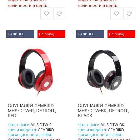
наличности и цени.
наличности и цени.
НАЛИЧЕН
На склад
НАЛИЧЕН
На склад
СЛУШАЛКИ GEMBIRD
СЛУШАЛКИ GEMBIRD
MHS-DTW-R, DETROIT,
MHS-DTW-BK, DETROIT,
RED
BLACK
MHS-DTW-R
MHS-DTW-BK
КАТ. НОМЕР:
КАТ. НОМЕР:
GEMBIRD
GEMBIRD
ПРОИЗВОДИТЕЛ:
ПРОИЗВОДИТЕЛ:
ГАРАНЦИОННИ УСЛОВИЯ
ГАРАНЦИОННИ УСЛОВИЯ
6
6
(МЕСЕЦ):
Влезте в акаунта си, за да
(МЕСЕЦ):
Влезте в акаунта си, за да