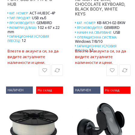
HUB
CHOCOLATE KEYBOARD,
BLACK BODY, WHITE
ACT-HUB3C-4P
КАТ. НОМЕР:
KEYS
USB хъб
ТИП ПРОДУКТ:
GEMBIRD
KB-MCH-02-BKW
ПРОИЗВОДИТЕЛ:
КАТ. НОМЕР:
102 x 67 x 22
GEMBIRD
РАЗМЕРИ (Д/В/Ш):
ПРОИЗВОДИТЕЛ:
mm
USB
НАЧИН НА СВЪРЗВАНЕ:
ГАРАНЦИОННИ УСЛОВИЯ
ОПЕРАЦИОННА СИСТЕМА:
12
(МЕСЕЦ):
Windows 7/8/10
ГАРАНЦИОННИ УСЛОВИЯ
12
Влезте в акаунта си, за да
(МЕСЕЦ):
Влезте в акаунта си, за да
видите актуалните
видите актуалните
наличности и цени.
наличности и цени.
НАЛИЧЕН
На склад
НАЛИЧЕН
На склад