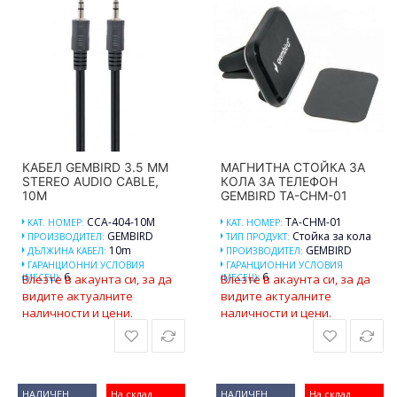
КАБЕЛ GEMBIRD 3.5 MM
МАГНИТНА СТОЙКА ЗА
STEREO AUDIO CABLE,
КОЛА ЗА ТЕЛЕФОН
10M
GEMBIRD TA-CHM-01
CCA-404-10M
TA-CHM-01
КАТ. НОМЕР:
КАТ. НОМЕР:
GEMBIRD
Стойка за кола
ПРОИЗВОДИТЕЛ:
ТИП ПРОДУКТ:
10m
GEMBIRD
ДЪЛЖИНА КАБЕЛ:
ПРОИЗВОДИТЕЛ:
ГАРАНЦИОННИ УСЛОВИЯ
ГАРАНЦИОННИ УСЛОВИЯ
6
6
(МЕСЕЦ):
Влезте в акаунта си, за да
(МЕСЕЦ):
Влезте в акаунта си, за да
видите актуалните
видите актуалните
наличности и цени.
наличности и цени.
НАЛИЧЕН
На склад
НАЛИЧЕН
На склад