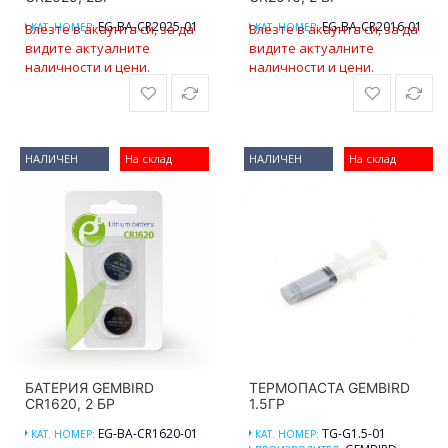
EG-BA-CR2025-01
EG-BA-CR2016-01
Влезте в акаунта си, за да
КАТ. НОМЕР:
Влезте в акаунта си, за да
КАТ. НОМЕР:
видите актуалните
видите актуалните
наличности и цени.
наличности и цени.
НАЛИЧЕН
На склад
НАЛИЧЕН
На склад
БАТЕРИЯ GEMBIRD
ТЕРМОПАСТА GEMBIRD
CR1620, 2 БР
1.5ГР
EG-BA-CR1620-01
TG-G1.5-01
КАТ. НОМЕР:
КАТ. НОМЕР: