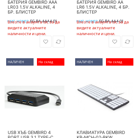
БАТЕРИЯ GEMBIRD ААA
БАТЕРИЯ GEMBIRD АА
LR03 1.5V ALKALINE, 4
LR6 1.5V ALKALINE, 4 БР.
БР. БЛИСТЕР
БЛИСТЕР
EG-BA-AAA4-01
EG-BA-AA4-01
Влезте в акаунта си, за да
КАТ. НОМЕР:
Влезте в акаунта си, за да
КАТ. НОМЕР:
видите актуалните
видите актуалните
наличности и цени.
наличности и цени.
НАЛИЧЕН
На склад
НАЛИЧЕН
На склад
USB ХЪБ GEMBIRD 4
КЛАВИАТУРА GEMBIRD
PORT USB 3.1 TYPE-C
KB-MCH-02-BKW,