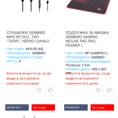
СЛУШАЛКИ GEMBIRD
ПОДЛОЖКА ЗА МИШКА
MHS-EP-002, ТИП
GEMBIRD GAMING
"ТАПИ", ЧЕРНО-СИНЬО
MOUSE PAD PRO,
РАЗМЕР L
MHS-EP-002
КАТ. НОМЕР:
GEMBIRD
MP-GAMEPRO-L
ПРОИЗВОДИТЕЛ:
КАТ. НОМЕР:
GEMBIRD
ГАРАНЦИОННИ УСЛОВИЯ
ПРОИЗВОДИТЕЛ:
6
(МЕСЕЦ):
ДОПЪЛНИТЕЛНА ИНФОРМАЦИЯ:
Thickness: 3 mm
400 x 450
РАЗМЕРИ (Д/В/Ш):
mm
Влезте в акаунта си, за да
Влезте в акаунта си, за да
видите актуалните
видите актуалните
наличности и цени.
наличности и цени.
НАЛИЧЕН
На склад
НАЛИЧЕН
На склад