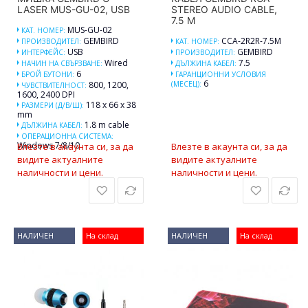
LASER MUS-GU-02, USB
STEREO AUDIO CABLE,
7.5 M
MUS-GU-02
КАТ. НОМЕР:
GEMBIRD
CCA-2R2R-7.5M
ПРОИЗВОДИТЕЛ:
КАТ. НОМЕР:
USB
GEMBIRD
ИНТЕРФЕЙС:
ПРОИЗВОДИТЕЛ:
Wired
7.5
НАЧИН НА СВЪРЗВАНЕ:
ДЪЛЖИНА КАБЕЛ:
6
БРОЙ БУТОНИ:
ГАРАНЦИОННИ УСЛОВИЯ
6
800, 1200,
(МЕСЕЦ):
ЧУВСТВИТЕЛНОСТ:
1600, 2400 DPI
118 x 66 x 38
РАЗМЕРИ (Д/В/Ш):
mm
1.8 m cable
ДЪЛЖИНА КАБЕЛ:
ОПЕРАЦИОННА СИСТЕМА:
Windows 7/8/10
Влезте в акаунта си, за да
Влезте в акаунта си, за да
видите актуалните
видите актуалните
наличности и цени.
наличности и цени.
НАЛИЧЕН
На склад
НАЛИЧЕН
На склад