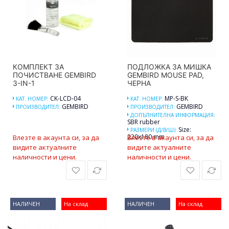
КОМПЛЕКТ ЗА
ПОДЛОЖКА ЗА МИШКА
ПОЧИСТВАНЕ GEMBIRD
GEMBIRD MOUSE PAD,
3-IN-1
ЧЕРНА
CK-LCD-04
MP-S-BK
КАТ. НОМЕР:
КАТ. НОМЕР:
GEMBIRD
GEMBIRD
ПРОИЗВОДИТЕЛ:
ПРОИЗВОДИТЕЛ:
ДОПЪЛНИТЕЛНА ИНФОРМАЦИЯ:
SBR rubber
Size:
РАЗМЕРИ (Д/В/Ш):
220x180 mm
Влезте в акаунта си, за да
Влезте в акаунта си, за да
видите актуалните
видите актуалните
наличности и цени.
наличности и цени.
НАЛИЧЕН
На склад
НАЛИЧЕН
На склад