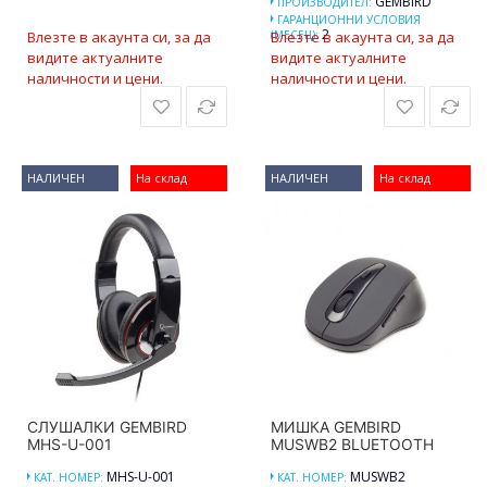
GEMBIRD
ПРОИЗВОДИТЕЛ:
ГАРАНЦИОННИ УСЛОВИЯ
2
Влезте в акаунта си, за да
(МЕСЕЦ):
Влезте в акаунта си, за да
видите актуалните
видите актуалните
наличности и цени.
наличности и цени.
НАЛИЧЕН
На склад
НАЛИЧЕН
На склад
СЛУШАЛКИ GEMBIRD
МИШКА GEMBIRD
MHS-U-001
MUSWB2 BLUETOOTH
MHS-U-001
MUSWB2
КАТ. НОМЕР:
КАТ. НОМЕР: