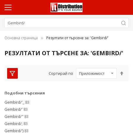
и
Основна страница
Резултати от търсене за: 'Gembird/'
и
и
РЕЗУЛТАТИ ОТ ТЪРСЕНЕ ЗА: 'GEMBIRD/'
и
и
Нас
Сортирай по
низ
и
пос
и
Подобни търсения
Gembird/'_
83
Gembird/'
83
Gembird/"
83
Gembird/;
83
Gembird/')
83