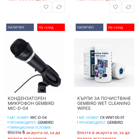
НАЛИЧЕН
На склад
НАЛИЧЕН
На склад
КОНДЕНЗАТОРЕН
КЪРПИ ЗА ПОЧИСТВАНЕ
МИКРОФОН GEMBIRD
GEMBIRD WET CLEANING
MIC-D-04
WIPES
MIC-D-04
CK-WW100-01
КАТ. НОМЕР:
КАТ. НОМЕР:
GEMBIRD
GEMBIRD
ПРОИЗВОДИТЕЛ:
ПРОИЗВОДИТЕЛ:
ГАРАНЦИОННИ УСЛОВИЯ
6
(МЕСЕЦ):
Влезте в акаунта си, за да
Влезте в акаунта си, за да
видите актуалните
видите актуалните