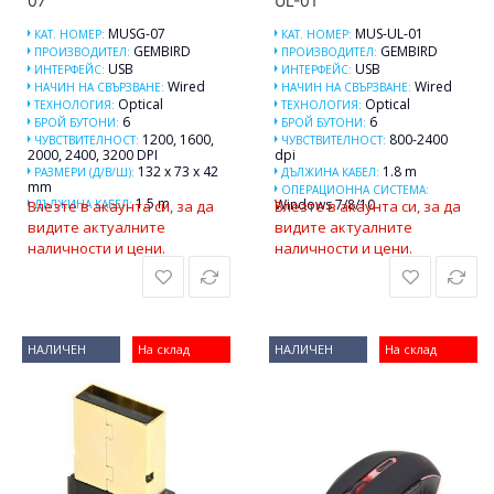
07
UL-01
MUSG-07
MUS-UL-01
КАТ. НОМЕР:
КАТ. НОМЕР:
GEMBIRD
GEMBIRD
ПРОИЗВОДИТЕЛ:
ПРОИЗВОДИТЕЛ:
USB
USB
ИНТЕРФЕЙС:
ИНТЕРФЕЙС:
Wired
Wired
НАЧИН НА СВЪРЗВАНЕ:
НАЧИН НА СВЪРЗВАНЕ:
Optical
Optical
ТЕХНОЛОГИЯ:
ТЕХНОЛОГИЯ:
6
6
БРОЙ БУТОНИ:
БРОЙ БУТОНИ:
1200, 1600,
800-2400
ЧУВСТВИТЕЛНОСТ:
ЧУВСТВИТЕЛНОСТ:
2000, 2400, 3200 DPI
dpi
132 x 73 x 42
1.8 m
РАЗМЕРИ (Д/В/Ш):
ДЪЛЖИНА КАБЕЛ:
mm
ОПЕРАЦИОННА СИСТЕМА:
1.5 m
Windows 7/8/10
Влезте в акаунта си, за да
ДЪЛЖИНА КАБЕЛ:
Влезте в акаунта си, за да
видите актуалните
видите актуалните
наличности и цени.
наличности и цени.
НАЛИЧЕН
На склад
НАЛИЧЕН
На склад