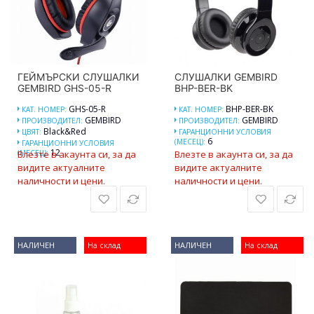
ГЕЙМЪРСКИ СЛУШАЛКИ
СЛУШАЛКИ GEMBIRD
GEMBIRD GHS-05-R
BHP-BER-BK
GHS-05-R
BHP-BER-BK
КАТ. НОМЕР:
КАТ. НОМЕР:
GEMBIRD
GEMBIRD
ПРОИЗВОДИТЕЛ:
ПРОИЗВОДИТЕЛ:
Black&Red
ЦВЯТ:
ГАРАНЦИОННИ УСЛОВИЯ
6
(МЕСЕЦ):
ГАРАНЦИОННИ УСЛОВИЯ
12
(МЕСЕЦ):
Влезте в акаунта си, за да
Влезте в акаунта си, за да
видите актуалните
видите актуалните
наличности и цени.
наличности и цени.
НАЛИЧЕН
На склад
НАЛИЧЕН
На склад