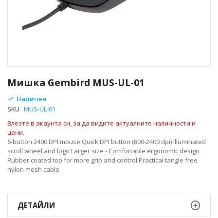
Преминете
към
Мишка Gembird MUS-UL-01
началото
на
Наличен
галерия
SKU
MUS-UL-01
със
Влезте в акаунта си, за да видите актуалните наличности и
снимки
цени.
6-button 2400 DPI mouse Quick DPI button (800-2400 dpi) Illuminated
scroll wheel and logo Larger size - Comfortable ergonomic design
Rubber coated top for more grip and control Practical tangle free
nylon mesh cable
ДЕТАЙЛИ