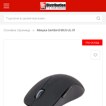
Основна страница
Мишка Gembird MUS-UL-01
Преминете
На склад
към
края
на
галерията
на
изображенията