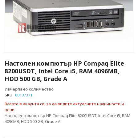
Преминете
към
Настолен компютър HP Compaq Elite
началото
8200USDT, Intel Core i5, RAM 4096MB,
на
HDD 500 GB, Grade A
галерия
със
Изчерпано количество
снимки
SKU
80107371
Влезте в акаунта си, за да видите актуалните наличности и
цени.
Настолен компютър HP Compaq Elite 8200USDT, Intel Core i5, RAM
4096MB, HDD 500 GB, Grade A