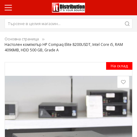
Основна страница
Настолен компютър HP Compaq Elite 8200USDT, Intel Core i5, RAM
4096MB, HDD 500 GB, Grade A
Преминете
На склад
към
края
на
галерията
на
изображенията