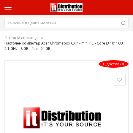
Основна страница
Настолен компютър Acer Chromebox CXI4 - mini PC - Core i3 10110U
2.1 GHz - 8 GB - flash 64 GB
Преминете
С доставка
към
края
на
галерията
на
изображенията