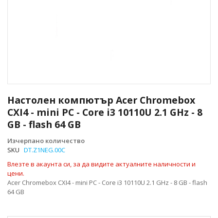
Преминете
към
Настолен компютър Acer Chromebox
началото
CXI4 - mini PC - Core i3 10110U 2.1 GHz - 8
на
GB - flash 64 GB
галерия
със
Изчерпано количество
снимки
SKU
DT.Z1NEG.00C
Влезте в акаунта си, за да видите актуалните наличности и
цени.
Acer Chromebox CXI4 - mini PC - Core i3 10110U 2.1 GHz - 8 GB - flash
64 GB