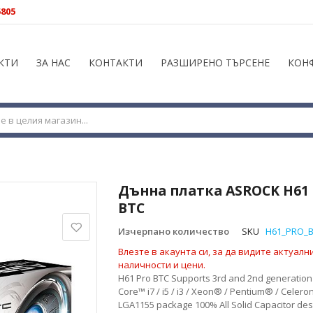
5805
КТИ
ЗА НАС
КОНТАКТИ
РАЗШИРЕНО ТЪРСЕНЕ
КОН
Дънна платка ASROCK H61
BTC
Изчерпано количество
SKU
H61_PRO_
Влезте в акаунта си, за да видите актуалн
наличности и цени.
H61 Pro BTC Supports 3rd and 2nd generation
Core™ i7 / i5 / i3 / Xeon® / Pentium® / Celero
LGA1155 package 100% All Solid Capacitor des