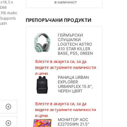
x16, 5 x
в наличност
HDMI
1705 Audio
) Supports
ПРЕПОРЪЧАНИ ПРОДУКТИ
 UEFI
ГЕЙМЪРСКИ
СЛУШАЛКИ
LOGITECH ASTRO
A10 STAR KILLER
BASE, PS5, GREEN
Влезте в акаунта си, за да
видите актуалните наличности
и цени.
РАНИЦА URBAN
EXPLORER
URBANFLEX 15.6″,
ЧЕРЕН ЦВЯТ
Влезте в акаунта си, за да
видите актуалните наличности
и цени.
МОНИТОР AOC
E2270SWN 21.5"