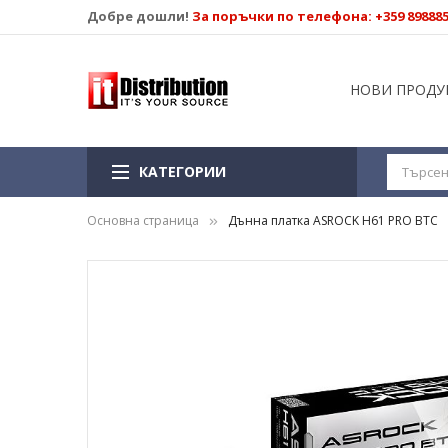
Добре дошли!
За поръчки по телефона: +359 89888
НОВИ ПРОДУ
КАТЕГОРИИ
Основна страница
Дънна платка ASROCK H61 PRO BTC
Преминете
към
края
на
галерията
на
изображенията