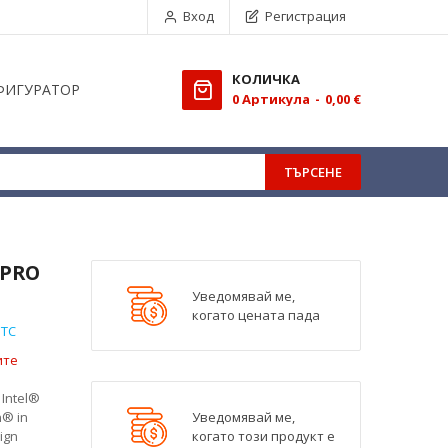
Вход
Регистрация
КОЛИЧКА
ФИГУРАТОР
0
Aртикула
0,00 €
ТЪРСЕНЕ
 PRO
Уведомявай ме,
когато цената пада
BTC
ите
 Intel®
n® in
Уведомявай ме,
ign
когато този продукт е