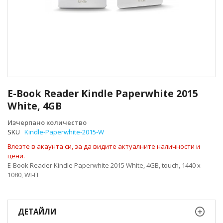
Преминете
към
E-Book Reader Kindle Paperwhite 2015
началото
White, 4GB
на
галерия
Изчерпано количество
със
SKU
Kindle-Paperwhite-2015-W
снимки
Влезте в акаунта си, за да видите актуалните наличности и
цени.
E-Book Reader Kindle Paperwhite 2015 White, 4GB, touch, 1440 x
1080, WI-FI
ДЕТАЙЛИ