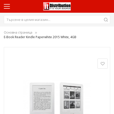
Основна страница
E-Book Reader Kindle Paperwhite 2015 White, 4GB
Преминете
към
края
на
галерията
на
изображенията