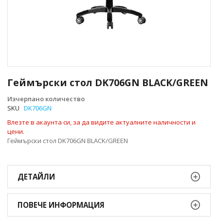
Преминете
към
Геймърски стол DK706GN BLACK/GREEN
началото
на
Изчерпано количество
галерия
SKU
DK706GN
със
Влезте в акаунта си, за да видите актуалните наличности и
снимки
цени.
Геймърски стол DK706GN BLACK/GREEN
ДЕТАЙЛИ
ПОВЕЧЕ ИНФОРМАЦИЯ