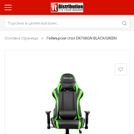
Основна страница
Геймърски стол DK706GN BLACK/GREEN
Преминете
към
края
на
галерията
на
изображенията