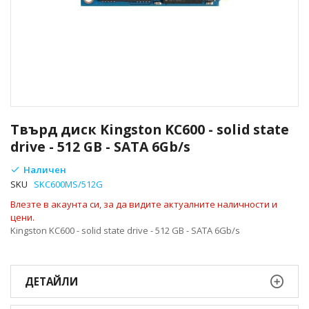
Преминете
към
Твърд диск Kingston KC600 - solid state
началото
drive - 512 GB - SATA 6Gb/s
на
галерия
Наличен
със
SKU
SKC600MS/512G
снимки
Влезте в акаунта си, за да видите актуалните наличности и
цени.
Kingston KC600 - solid state drive - 512 GB - SATA 6Gb/s
ДЕТАЙЛИ