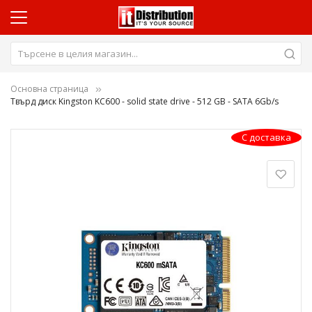
Основна страница
Твърд диск Kingston KC600 - solid state drive - 512 GB - SATA 6Gb/s
Преминете
С доставка
към
края
на
галерията
на
изображенията